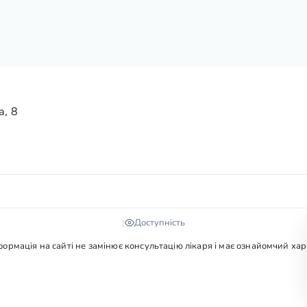
а, 8
Доступність
|
рмація на сайті не замінює консультацію лікаря і має ознайомчий харак