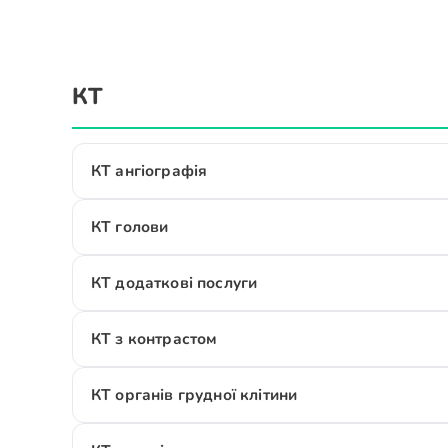
КТ
КТ ангіографія
КТ голови
КТ додаткові послуги
КТ з контрастом
КТ органів грудної клітини