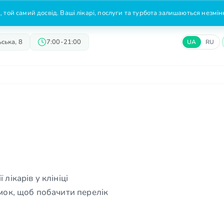
 той самий досвід. Ваші лікарі, послуги та турбота залишаються незмі
ська, 8
7:00-21:00
UA
RU
Лікарі
Пропозиції
Ціни
лікарів у клініці
ок, щоб побачити перелік