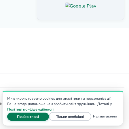
Ми використовуємо cookies для аналітики та персоналізації.
тер. Вартість послуг уточнюйте у адміністратора, ціни не є
Ваша згода допоможе нам зробити сайт зручнішим. Деталі у
Політиці конфіденційності
.
файли cookie
файли cookie
Налаштування
Прийняти всі
Тільки необхідні