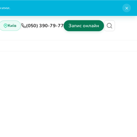
×
нними.
(050) 390-79-77
Запис онлайн
Київ
Блог
Контакти