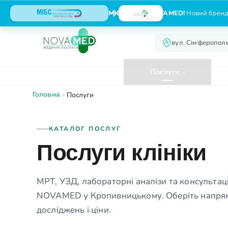
МІБС тепер NOVAMED!
Новий бренд,
вул. Сімферополь
Про нас
Послуги
Головна
»
Послуги
КАТАЛОГ ПОСЛУГ
Послуги клініки
МРТ, УЗД, лабораторні аналізи та консультації 
NOVAMED у Кропивницькому. Оберіть напрям
досліджень і ціни.