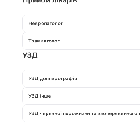
Прийом лікарів
Невропатолог
Травматолог
УЗД
УЗД доплерографія
УЗД інше
УЗД черевної порожнини та заочеревинного 