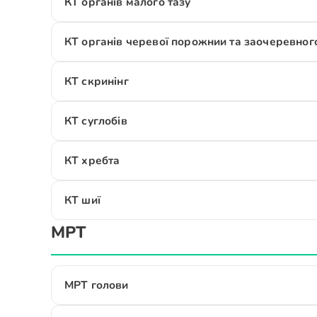
КТ органів малого тазу
КТ органів черевої порожнии та заочеревног
КТ скринінг
КТ суглобів
КТ хребта
КТ шиї
МРТ
МРТ голови