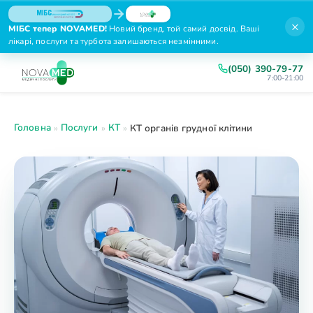
×
МІБС тепер NOVAMED!
Новий бренд, той самий досвід. Ваші
лікарі, послуги та турбота залишаються незмінними.
(050) 390-79-77
7:00-21:00
Головна
Послуги
КТ
»
»
»
КТ органів грудної клітини