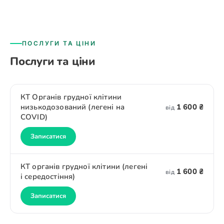
ПОСЛУГИ ТА ЦІНИ
Послуги та ціни
КТ Органів грудної клітини
низькодозований (легені на
1 600 ₴
від
COVID)
Записатися
КТ органів грудної клітини (легені
1 600 ₴
від
і середостіння)
Записатися