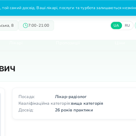
 той самий досвід. Ваші лікарі, послуги та турбота залишаються незмі
ська, 8
7:00-21:00
UA
RU
Лікарі
Пропозиції
Ціни
вич
Посада:
Лікар-радіолог
Кваліфікаційна категорія:
вища категорія
Досвід:
26 років практики