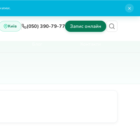
×
нними.
(050) 390-79-77
Запис онлайн
Київ
Блог
Контакти