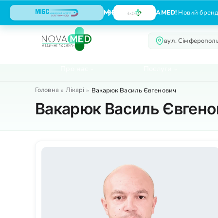
МІБС тепер NOVAMED!
Новий бренд,
вул. Сімферополь
Про нас
Послуги
Головна
Лікарі
»
»
Вакарюк Василь Євгенович
Вакарюк Василь Євгено