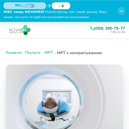
×
МІБС тепер NOVAMED!
Новий бренд, той самий досвід. Ваші
лікарі, послуги та турбота залишаються незмінними.
(050) 390-79-77
7:00-21:00
Головна
Послуги
МРТ
»
»
»
МРТ з контрастуванням