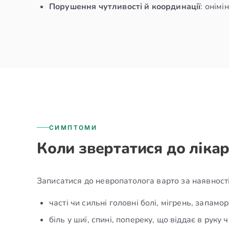
Порушення чутливості й координації
: онімі
СИМПТОМИ
Коли звертатися до ліка
Записатися до невропатолога варто за наявності
часті чи сильні головні болі, мігрень, запамо
біль у шиї, спині, попереку, що віддає в руку ч