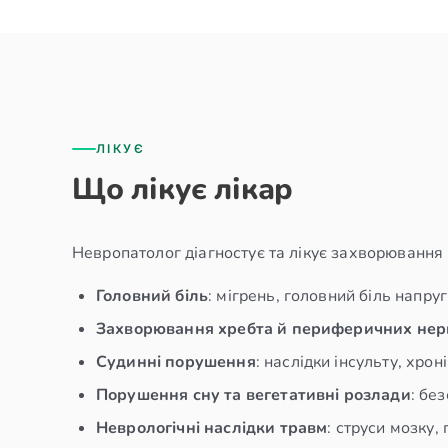
ЛІКУЄ
Що лікує лікар
Невропатолог діагностує та лікує захворювання 
Головний біль
: мігрень, головний біль напру
Захворювання хребта й периферичних нер
Судинні порушення
: наслідки інсульту, хро
Порушення сну та вегетативні розлади
: бе
Неврологічні наслідки травм
: струси мозку,