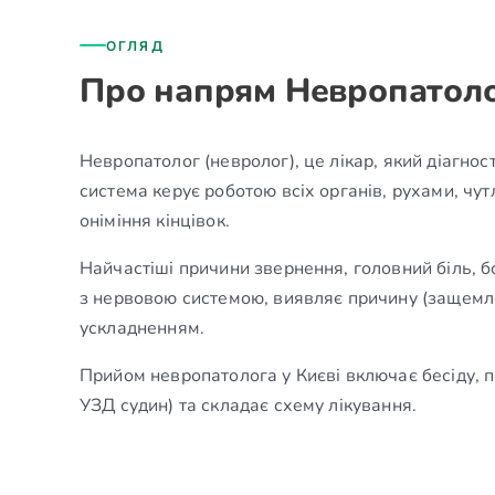
ОГЛЯД
Про напрям Невропатол
Невропатолог (невролог), це лікар, який діагно
система керує роботою всіх органів, рухами, чут
оніміння кінцівок.
Найчастіші причини звернення, головний біль, бо
з нервовою системою, виявляє причину (защемлен
ускладненням.
Прийом невропатолога у Києві включає бесіду, пе
УЗД судин) та складає схему лікування.