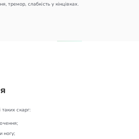
ння, тремор, слабкість у кінцівках.
ря
 таких скарг:
рочення;
и ногу;