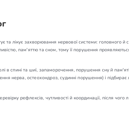
ог
стує та лікує захворювання нервової системи: головного й
ливістю, пам'яттю та сном, тому її порушення проявляютьс
лі в спині та шиї, запаморочення, порушення сну й пам'ят
ня нерва, остеохондроз, судинні порушення) і підбирає лі
ревірку рефлексів, чутливості й координації, після чого 