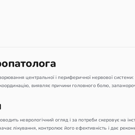
ропатолога
ворювання центральної і периферичної нервової системи: г
і координацію, виявляє причини головного болю, запаморо
м
водить неврологічний огляд і за потреби скеровує на інс
начає лікування, контролює його ефективність і дає реком