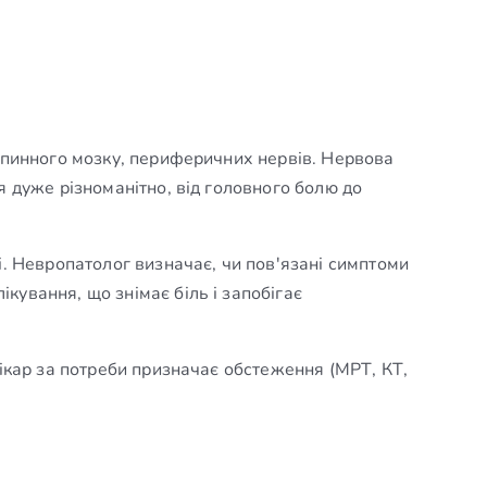
 спинного мозку, периферичних нервів. Нервова
я дуже різноманітно, від головного болю до
і. Невропатолог визначає, чи пов'язані симптоми
кування, що знімає біль і запобігає
лікар за потреби призначає обстеження (МРТ, КТ,