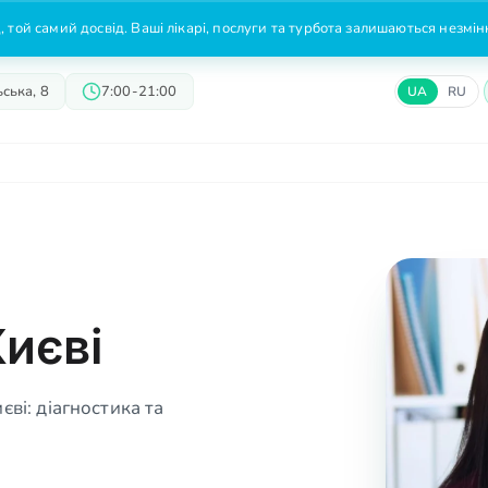
 той самий досвід. Ваші лікарі, послуги та турбота залишаються незмі
ська, 8
7:00-21:00
UA
RU
Лікарі
Пропозиції
Ціни
иєві
ві: діагностика та