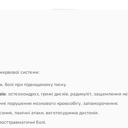
нервової системи:
ги, болі при підвищеному тиску.
вів
: остеохондроз, грижі дисків, радикуліт, защемлення нер
нічні порушення мозкового кровообігу, запаморочення.
зсоння, панічні атаки, вегетосудинна дистонія.
 посттравматичні болі.