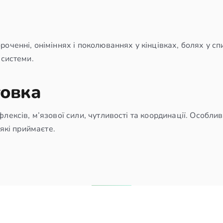
ченні, оніміннях і поколюваннях у кінцівках, болях у спин
 системи.
товка
ексів, м’язової сили, чутливості та координації. Особлив
 які приймаєте.