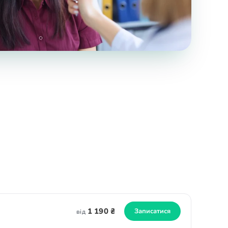
1 190 ₴
Записатися
від