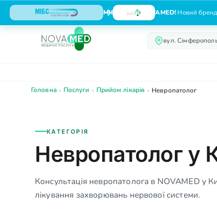
МІБС тепер NOVAMED!
Новий бренд,
вул. Сімферополь
Про нас
Послуги
Головна
Послуги
Прийом лікарів
»
»
»
Невропатолог
КАТЕГОРІЯ
Невропатолог у К
Консультація невропатолога в NOVAMED у Киє
лікування захворювань нервової системи.