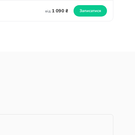
1 090 ₴
Записатися
від