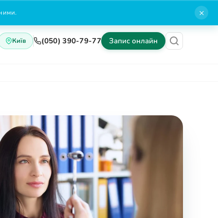
×
нними.
(050) 390-79-77
Запис онлайн
Київ
Блог
Контакти