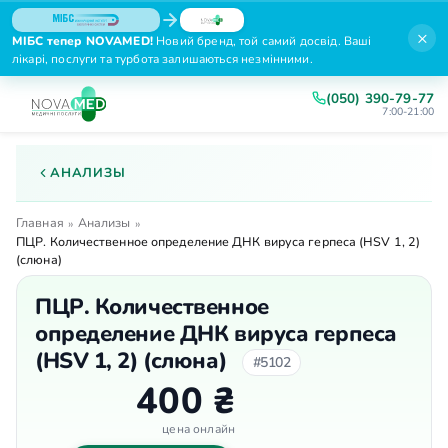
×
МІБС тепер NOVAMED!
Новий бренд, той самий досвід. Ваші
лікарі, послуги та турбота залишаються незмінними.
(050) 390-79-77
7:00-21:00
АНАЛИЗЫ
Главная
Анализы
»
»
ПЦР. Количественное определение ДНК вируса герпеса (HSV 1, 2)
(слюна)
ПЦР. Количественное
определение ДНК вируса герпеса
(HSV 1, 2) (слюна)
#5102
400 ₴
цена онлайн