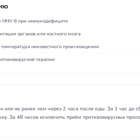
нию
ю HHV-6 при иммунодефиците
нтации органов или костного мозга
 температура неизвестного происхождения
ротивовирусной терапии
 или не ранее чем через 2 часа после еды. За 1 час до сб
чку. За 48 часов исключить приём противовирусных преп