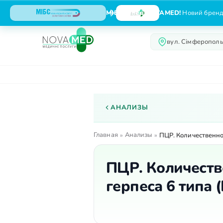
МІБС тепер NOVAMED!
Новий бренд,
вул. Сімферополь
О центре
Услуги
АНАЛИЗЫ
Главная
Анализы
»
»
ПЦР. Количественно
ПЦР. Количеств
герпеса 6 типа 