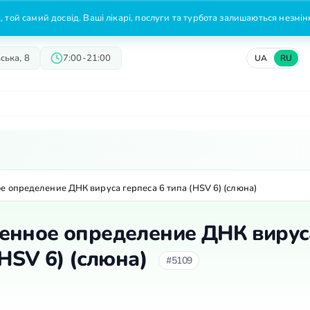
 той самий досвід. Ваші лікарі, послуги та турбота залишаються незмі
ська, 8
7:00-21:00
UA
RU
Врачи
Предложения
Цены
е определение ДНК вируса герпеса 6 типа (HSV 6) (слюна)
енное определение ДНК вирус
(HSV 6) (слюна)
#5109