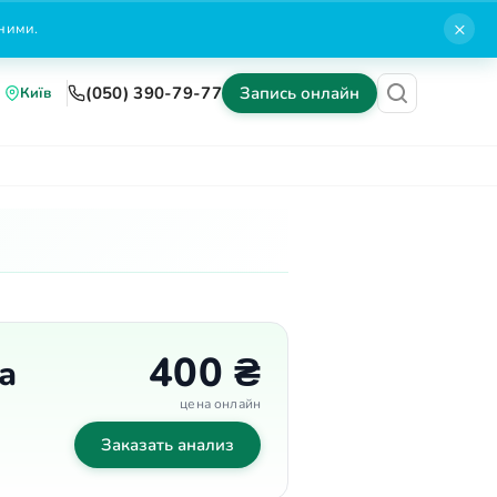
×
нними.
(050) 390-79-77
Запись онлайн
Київ
Блог
Контакты
400 ₴
а
цена онлайн
Заказать анализ