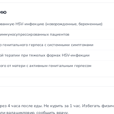
нию
ованную HSV-инфекцию (новорожденные, беременные)
 иммуносупрессированных пациентов
о генитального герпеса с системными симптомами
ой терапии при тяжелых формах HSV-инфекции
го от матери с активным генитальным герпесом
ез 4 часа после еды. Не курить за 1 час. Избегать физич
или валацикловир, сообщить врачу.