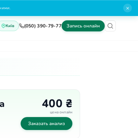
×
нними.
(050) 390-79-77
Запись онлайн
Київ
Блог
Контакты
400 ₴
а
цена онлайн
Заказать анализ