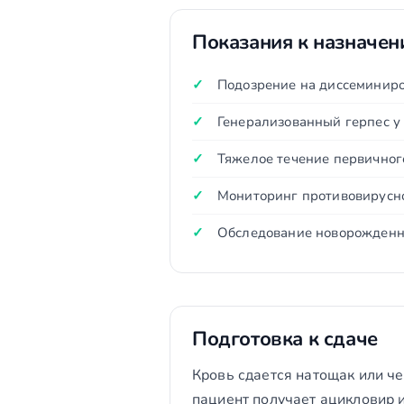
Показания к назначе
Подозрение на диссеминир
Генерализованный герпес у
Тяжелое течение первичног
Мониторинг противовирусн
Обследование новорожденно
Подготовка к сдаче
Кровь сдается натощак или чер
пациент получает ацикловир 