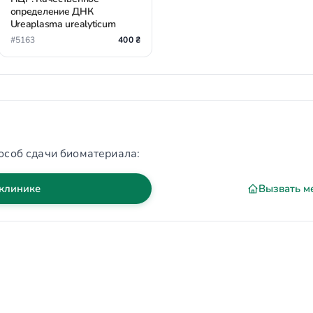
определение ДНК
Ureaplasma urealyticum
#5163
400 ₴
особ сдачи биоматериала:
 клинике
Вызвать м