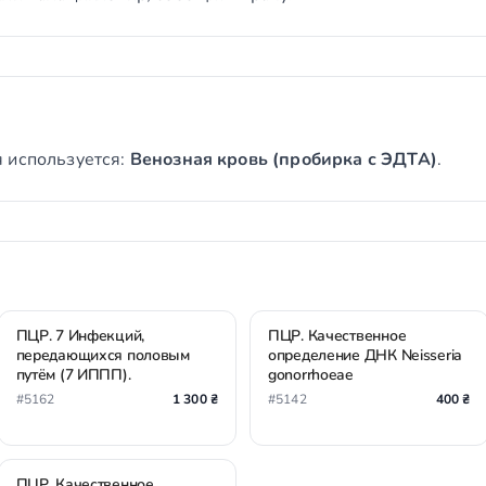
 используется:
Венозная кровь (пробирка с ЭДТА)
.
ПЦР. 7 Инфекций,
ПЦР. Качественное
передающихся половым
определение ДНК Neisseria
путём (7 ИППП).
gonorrhoeae
#5162
1 300 ₴
#5142
400 ₴
ПЦР. Качественное