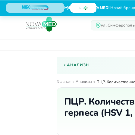
МІБС тепер NOVAMED!
Новий бренд,
ул. Симферопольс
О центре
Услуги
АНАЛИЗЫ
Главная
Анализы
»
»
ПЦР. Количественно
ПЦР. Количеств
герпеса (HSV 1, 