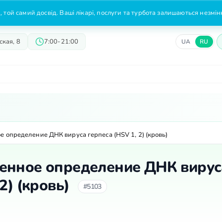
 той самий досвід. Ваші лікарі, послуги та турбота залишаються незмі
кая, 8
7:00-21:00
UA
RU
Врачи
Предложения
Цены
е определение ДНК вируса герпеса (HSV 1, 2) (кровь)
енное определение ДНК вирус
2) (кровь)
#5103