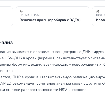
БИОМАТЕРИАЛ
ПОДГ
Венозная кровь (пробирка с ЭДТА)
Кров
нализ
ание выявляет и определяет концентрацию ДНК вируса п
ие HSV-ДНК в крови (виремия) свидетельствует о систем
ванных форм инфекции, возникающих у новорожденных, 
иентов.
тестов, ПЦР в крови выявляет активную репликацию вирус
VAMED рекомендует сочетание анализа крови с другими об
нки степени распространенности HSV-инфекции.