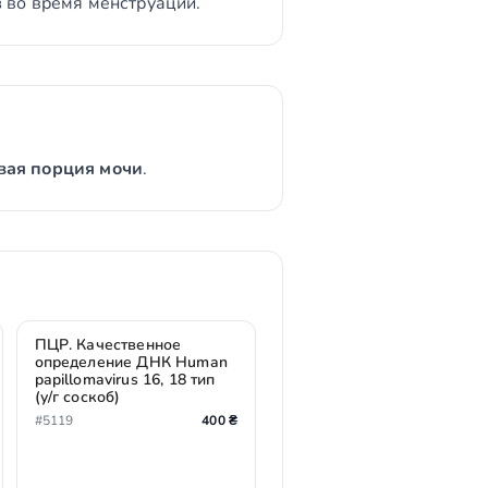
 во время менструации.
вая порция мочи
.
ПЦР. Качественное
определение ДНК Human
papillomavirus 16, 18 тип
(у/г соскоб)
#5119
400 ₴