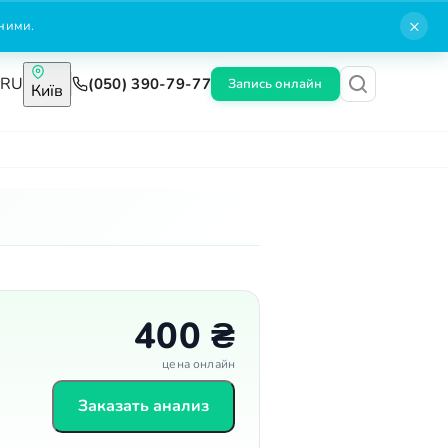
×
нними.
A
RU
(050) 390-79-77
Запись онлайн
Київ
Блог
Контакты
400 ₴
цена онлайн
Заказать анализ