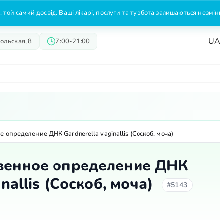
 той самий досвід. Ваші лікарі, послуги та турбота залишаються незмі
U
ольская, 8
7:00-21:00
Врачи
Предложения
Цены
 определение ДНК Gardnerella vaginallis (Соскоб, моча)
венное определение ДНК
inallis (Соскоб, моча)
#5143