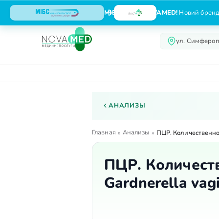
МІБС тепер NOVAMED!
Новий бренд,
ул. Симфероп
О центре
Услуги
АНАЛИЗЫ
Главная
Анализы
»
»
ПЦР. Количественное
ПЦР. Количест
Gardnerella vag