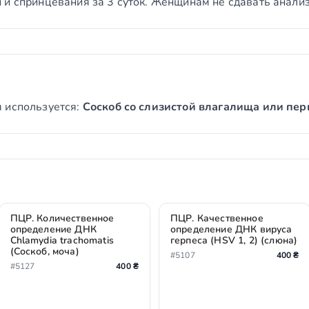
 и спринцевания за 3 суток. Женщинам не сдавать анализ
 используется:
Соскоб со слизистой влагалища или пер
ПЦР. Количественное
ПЦР. Качественное
определение ДНК
определение ДНК вируса
Chlamydia trachomatis
герпеса (HSV 1, 2) (слюна)
(Соскоб, моча)
#5107
400 ₴
#5127
400 ₴