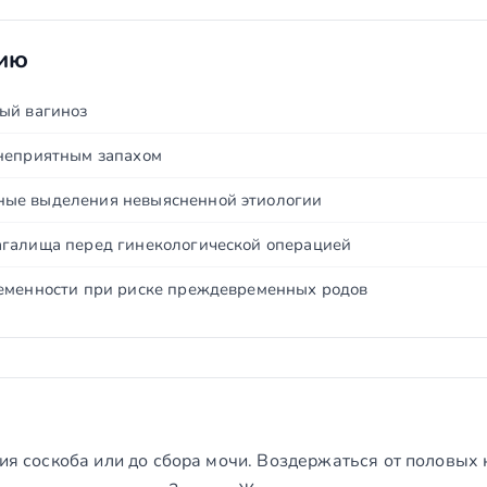
нию
ый вагиноз
неприятным запахом
ые выделения невыясненной этиологии
агалища перед гинекологической операцией
еменности при риске преждевременных родов
тия соскоба или до сбора мочи. Воздержаться от половых к