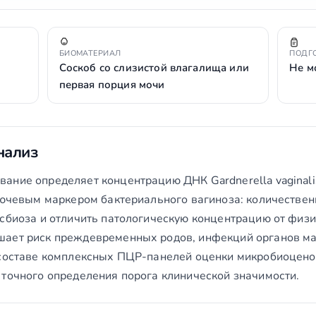
БИОМАТЕРИАЛ
ПОДГ
Соскоб со слизистой влагалища или
Не м
первая порция мочи
нализ
ние определяет концентрацию ДНК Gardnerella vaginalis
лючевым маркером бактериального вагиноза: количественн
исбиоза и отличить патологическую концентрацию от физи
ает риск преждевременных родов, инфекций органов ма
в составе комплексных ПЦР-панелей оценки микробиоцен
 точного определения порога клинической значимости.