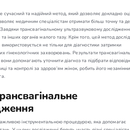
е сучасний та надійний метод, який дозволяє докладно оц
озволяє медичним спеціалістам отримати більш точну та д
. Завдяки трансвагінальному ультразвуковому дослідженн
 та інших органів малого тазу. Крім того, цей метод досл
н використовується не тільки для діагностики затримки
них гінекологічних захворювань. Результати трансвагінал
 вони допомагають уточнити діагноз та підібрати відповід
иці та контролі за здоров’ям жінок, робить його незамінни
га.
трансвагінальне
дження
важливою інструментальною процедурою, яка допомагає
ань. У цьому дослідженні беруть участь різні спеціалісти, 