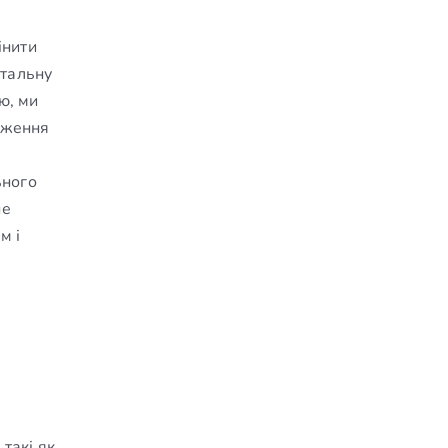
інити
етальну
ю, ми
ідження
ьного
не
м і
такі як