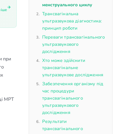
менструального циклу
ніше
Трансвагінальна
ультразвукова діагностика:
принцип роботи
Переваги трансвагінального
ультразвукового
дослідження
и при
Хто може здійснити
го
трансвагінальне
их
ультразвукове дослідження
Забезпечення організму під
час процедури
трансвагінального
іці МРТ
ультразвукового
дослідження
Результати
трансвагінального