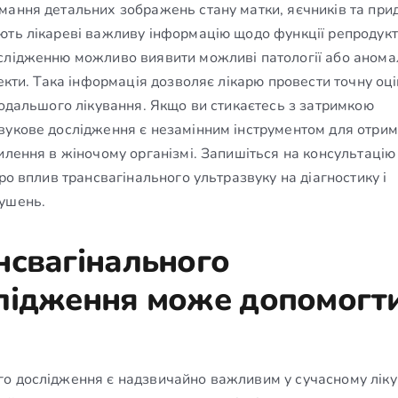
мання детальних зображень стану матки, яєчників та прид
ють лікареві важливу інформацію щодо функції репродукт
слідженню можливо виявити можливі патології або аномалі
екти. Така інформація дозволяє лікарю провести точну оці
подальшого лікування. Якщо ви стикаєтесь з затримкою
вукове дослідження є незамінним інструментом для отри
илення в жіночому організмі. Запишіться на консультацію
ро вплив трансвагінального ультразвуку на діагностику і
рушень.
нсвагінального
лідження може допомогти
о дослідження є надзвичайно важливим у сучасному ліку