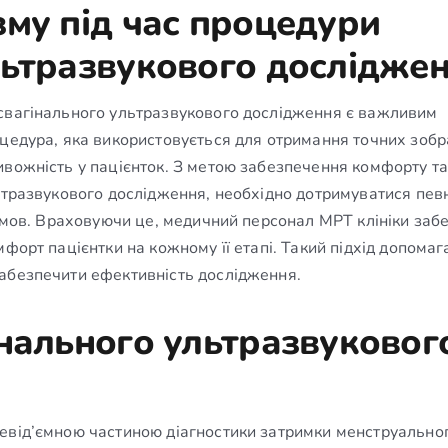
зму під час процедури
льтразвукового дослідже
нсвагінального ультразвукового дослідження є важливим
оцедура, яка використовується для отримання точних зоб
ивожність у пацієнток. З метою забезпечення комфорту та
льтразвукового дослідження, необхідно дотримуватися пев
 умов. Враховуючи це, медичний персонал МРТ клініки заб
форт пацієнтки на кожному її етапі. Такий підхід допомаг
забезпечити ефективність дослідження.
інального ультразвуковог
невід’ємною частиною діагностики затримки менструально