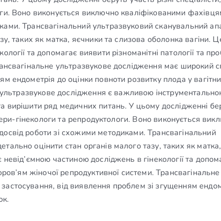
оги. Воно виконується виключно кваліфікованими фахівцям
иками. Трансвагінальний ультразвуковий сканувальний ап
зу, таких як матка, яєчники та слизова оболонка вагіни. Ц
ології та допомагає виявити різноманітні патології та пр
Трансвагінальне ультразвукове дослідження має широкий с
ям ендометрія до оцінки повноти розвитку плода у вагітн
не ультразвукове дослідження є важливою інструментальн
та вирішити ряд медичних питань. У цьому дослідженні бе
кушери-гінекологи та репродуктологи. Воно виконується вик
досвід роботи зі схожими методиками. Трансвагінальний
тально оцінити стан органів малого тазу, таких як матка
є невід’ємною частиною досліджень в гінекології та допом
доров’ям жіночої репродуктивної системи. Трансвагінальне
застосування, від виявлення проблем зі згущенням ендо
ок.