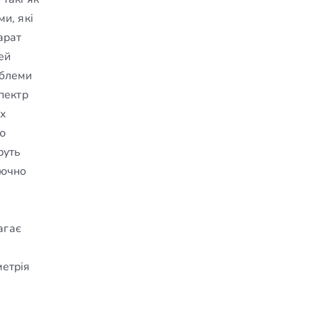
и, які
арат
ей
облеми
пектр
их
ою
руть
лючно
,
агає
метрія