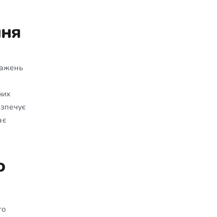
ння
ражень
них
езпечує
ає
о
го