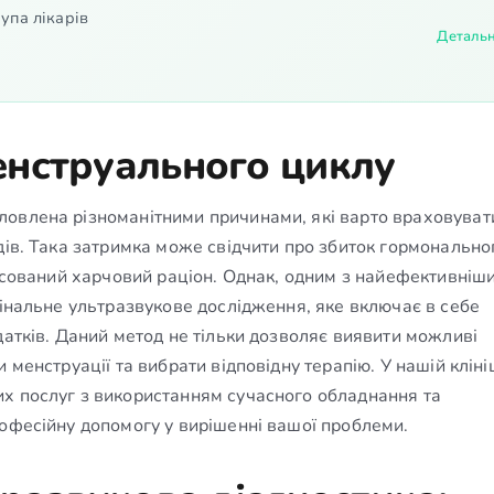
упа лікарів
Деталь
енструального циклу
ловлена різноманітними причинами, які варто враховуват
дів. Така затримка може свідчити про збиток гормонально
ансований харчовий раціон. Однак, одним з найефективніш
гінальне ультразвукове дослідження, яке включає в себе
датків. Даний метод не тільки дозволяє виявити можливі
 менструації та вибрати відповідну терапію. У нашій клін
х послуг з використанням сучасного обладнання та
рофесійну допомогу у вирішенні вашої проблеми.