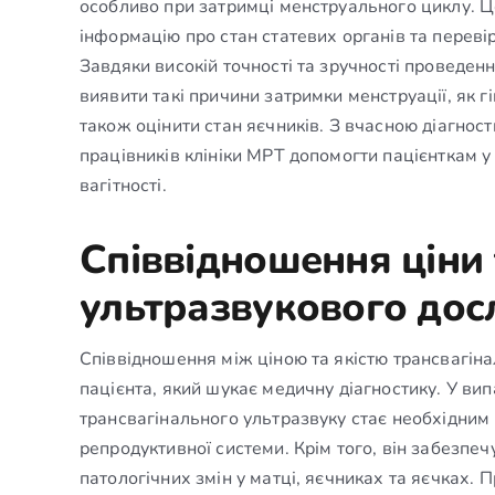
особливо при затримці менструального циклу. 
інформацію про стан статевих органів та переві
Завдяки високій точності та зручності проведен
виявити такі причини затримки менструації, як гі
також оцінити стан яєчників. З вчасною діагно
працівників клініки МРТ допомогти пацієнткам у
вагітності.
Співвідношення ціни 
ультразвукового дос
Співвідношення між ціною та якістю трансвагін
пацієнта, який шукає медичну діагностику. У ви
трансвагінального ультразвуку стає необхідним 
репродуктивної системи. Крім того, він забезпеч
патологічних змін у матці, яєчниках та яєчках. 