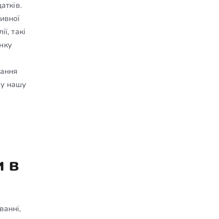
атків.
ивної
ї, такі
нку
мання
 у нашу
 в
ванні,