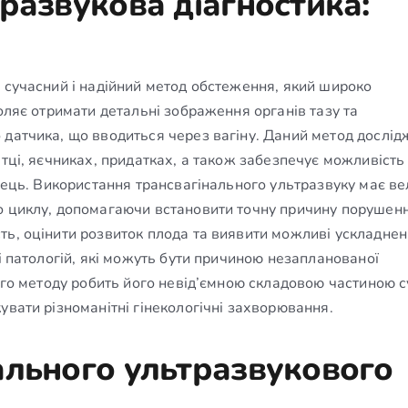
развукова діагностика:
 сучасний і надійний метод обстеження, який широко
воляє отримати детальні зображення органів тазу та
 датчика, що вводиться через вагіну. Даний метод дослі
атці, яєчниках, придатках, а також забезпечує можливість
ілець. Використання трансвагінального ультразвуку має в
о циклу, допомагаючи встановити точну причину порушенн
ть, оцінити розвиток плода та виявити можливі ускладне
і патологій, які можуть бути причиною незапланованої
ього методу робить його невід’ємною складовою частиною с
увати різноманітні гінекологічні захворювання.
ального ультразвукового