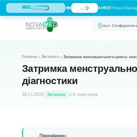
МІБС тепер NOVAMED!
Новий бренд,
вул. Сімферополь
Про нас
Послуги
Головна
Загальна
»
»
Затримка менструального циклу: знач
Затримка менструальног
діагностики
20.11.2023
Загальна
115 переглядів
Перевірено: