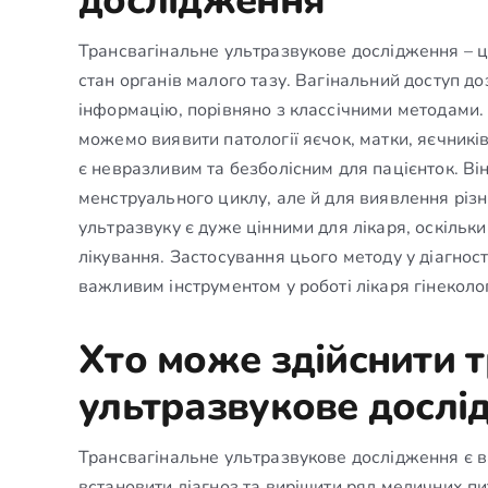
дослідження
Трансвагінальне ультразвукове дослідження – ц
стан органів малого тазу. Вагінальний доступ д
інформацію, порівняно з классічними методами
можемо виявити патології яєчок, матки, яєчників
є невразливим та безболісним для пацієнток. Ві
менструального циклу, але й для виявлення різ
ультразвуку є дуже цінними для лікаря, оскільки
лікування. Застосування цього методу у діагност
важливим інструментом у роботі лікаря гінеколо
Хто може здійснити 
ультразвукове дослі
Трансвагінальне ультразвукове дослідження є 
встановити діагноз та вирішити ряд медичних пит