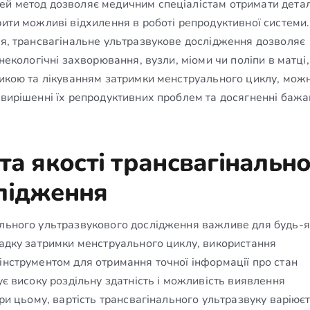
Цей метод дозволяє медичним спеціалістам отримати дета
рити можливі відхилення в роботі репродуктивної системи.
ня, трансвагінальне ультразвукове дослідження дозволяє
некологічні захворювання, вузли, міоми чи поліпи в матці,
стикою та лікуванням затримки менструального циклу, мож
 вирішенні їх репродуктивних проблем та досягненні бажа
та якості трансвагінальн
лідження
ального ультразвукового дослідження важливе для будь-
падку затримки менструального циклу, використання
інструментом для отримання точної інформації про стан
ує високу роздільну здатність і можливість виявлення
При цьому, вартість трансвагінального ультразвуку варіює