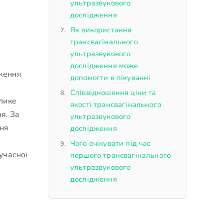
ультразвукового
дослідження
Як використання
трансвагінального
ультразвукового
дослідження може
дження
допомогти в лікуванні
Співвідношення ціни та
елике
якості трансвагінального
я. За
ультразвукового
ння
дослідження
Чого очікувати під час
учасної
першого трансвагінального
ультразвукового
дослідження