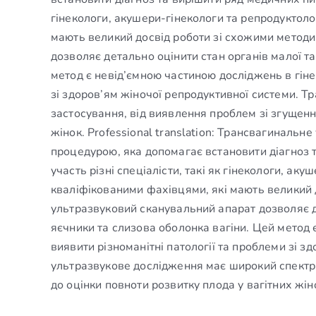
гінекологи, акушери-гінекологи та репродуктол
мають великий досвід роботи зі схожими метод
дозволяє детально оцінити стан органів малої та
метод є невід’ємною частиною досліджень в гінек
зі здоров’ям жіночої репродуктивної системи. 
застосування, від виявлення проблем зі згущенн
жінок. Professional translation: Трансвагиналь
процедурою, яка допомагає встановити діагноз 
участь різні спеціалісти, такі як гінекологи, а
кваліфікованими фахівцями, які мають великий 
ультразвуковий сканувальний апарат дозволяє де
яєчники та слизова оболонка вагіни. Цей метод 
виявити різноманітні патології та проблеми зі з
ультразвукове дослідження має широкий спектр 
до оцінки повноти розвитку плода у вагітних жін