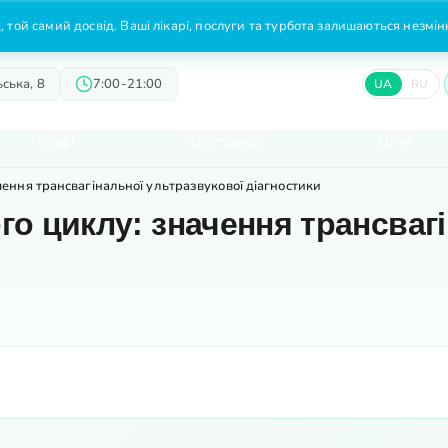
 той самий досвід. Ваші лікарі, послуги та турбота залишаються незмі
ська, 8
7:00-21:00
UA
RU
Лікарі
Пропозиції
Ціни
ення трансвагінальної ультразвукової діагностики
о циклу: значення трансвагі