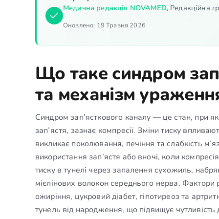
Медична редакція NOVAMED
,
Редакційна гр
Оновлено:
19 Травня 2026
Що таке синдром зап
та механізм ураженн
Синдром зап’ясткового каналу — це стан, при я
зап’ястя, зазнає компресії. Зміни тиску впливаю
викликає поколювання, печіння та слабкість м’я
використання зап’ястя або вночі, коли компрес
тиску в тунелі через запалення сухожиль, набря
мієлінових волокон середнього нерва. Фактори р
ожиріння, цукровий діабет, гіпотиреоз та артрит
тунель від народження, що підвищує чутливість д