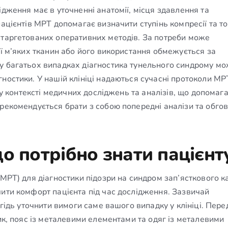
ідження має в уточненні анатомії, місця здавлення та
пацієнтів МРТ допомагає визначити ступінь компресії та т
 таргетованих оперативних методів. За потреби може
ії м’яких тканин або його використання обмежується за
 у багатьох випадках діагностика тунельного синдрому м
ностики. У нашій клініці надаються сучасні протоколи МРТ
в у контексті медичних досліджень та аналізів, що допомаг
 рекомендується брати з собою попередні аналізи та обго
о потрібно знати пацієнт
(МРТ) для діагностики підозри на синдром зап’ясткового к
чити комфорт пацієнта під час дослідження. Зазвичай
егідь уточнити вимоги саме вашого випадку у клініці. Пер
ник, пояс із металевими елементами та одяг із металевими