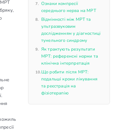
. МРТ
Ознаки компресії
бряку,
середнього нерва на МРТ
о
Відмінності між МРТ та
ультразвуковим
дослідженням у діагностиці
тунельного синдрому
Як трактують результати
МРТ: референсні норми та
клінічна інтерпретація
Що робити після МРТ:
подальші кроки лікування
льне
та реєстрація на
ар
фізіотерапію
ї.
ення
ухожиль
пресії