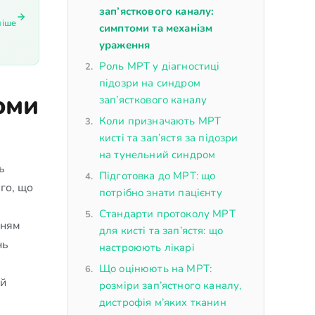
зап’ясткового каналу:
ніше
симптоми та механізм
ураження
Роль МРТ у діагностиці
підозри на синдром
оми
зап’ясткового каналу
Коли призначають МРТ
кисті та зап’ястя за підозри
на тунельний синдром
ь
Підготовка до МРТ: що
ого, що
потрібно знати пацієнту
Стандарти протоколу МРТ
нням
для кисті та зап’ястя: що
нь
настроюють лікарі
Що оцінюють на МРТ:
ий
розміри зап’ястного каналу,
дистрофія м’яких тканин