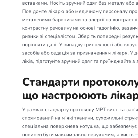
вставками. Носіть зручний одяг без металу або в
Повідомте лікарю або медичному персоналу про і
металевими барвниками та алергії на контрастн
контрастну речовину на основі гадолінію, зазви
ризики зі спеціалістом. Зберіть попередні резу
порівняти дані. У випадку тривожності або клау
засобів або седація за призначенням лікаря. У
ліків, підготуйте зручний одяг та приїжджайте з
Стандарти протоколу 
що настроюють лікар
У рамках стандарту протоколу МРТ кисті та зап’я
спрямований на м’які тканини, сухожильні струк
спеціальна поверхнева котушка, що забезпечує 
повинен бути максимально нерухомим, а кисть —