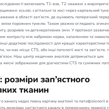
і послідовності включають Т1-взв, Т2-зважені з жиропригн
лощинами: осьові, сагітальні та косі через карпальний тун
раження в області зап’ястя, де оцінюють поперечний перер
і зміни порожнин тунелю. Також уважно оглядають згиначі
ту, розривів чи дегенеративних змін. У протокол зазвича
ння контрасту між набряком нерва, запаленням та навко
нші додаткові послідовності для кращої характеристики т
чи має місце CTS, або інші патології кисті та зап’ястя, т
 зв’язок. Наш центр медичних аналізів дотримується цих
а якісні зображення для діагностики CTS та суміжних пато
 розміри зап’ястного
яких тканин
о каналу надає повну картину анатомії та патофізіології в
ють розмірам зап’ястного каналу в поперечному перерізі т