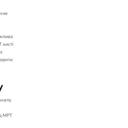
очне
ожлива
 кисті
ає
ворити
у
аналу
ед МРТ