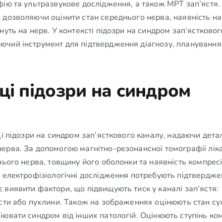
фію та ультразвукове дослідження, а також МРТ зап’ястя
 дозволяючи оцінити стан середнього нерва, наявність на
уть на нерв. У контексті підозри на синдром зап’ястковог
ючий інструмент для підтвердження діагнозу, планування
ці підозри на синдром
ці підозри на синдром зап’ясткового каналу, надаючи дета
ерва. За допомогою магнітно-резонансної томографії лік
нього нерва, товщину його оболонки та наявність компресі
а електрофізіологічні дослідження потребують підтвердж
виявити фактори, що підвищують тиск у каналі зап’ястя:
істи або пухлини. Також на зображеннях оцінюють стан с
ювати синдром від інших патологій. Оцінюють ступінь ком