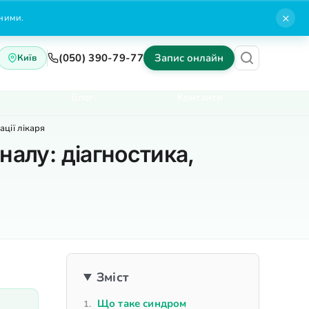
×
нними.
(050) 390-79-77
Запис онлайн
Київ
Блог
Контакти
ації лікаря
налу: діагностика,
Зміст
Що таке синдром