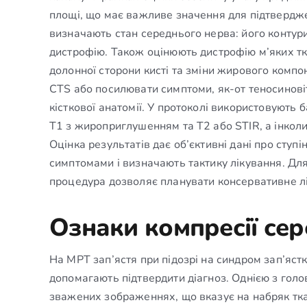
площі, що має важливе значення для підтвердже
визначають стан середнього нерва: його контури
дистрофію. Також оцінюють дистрофію м’яких тк
долонної сторони кисті та зміни жирового компон
CTS або посилювати симптоми, як-от теносинові
кісткової анатомії. У протоколі використовують
Т1 з жироприглушенням та Т2 або STIR, а інкол
Оцінка результатів дає об’єктивні дані про ступі
симптомами і визначають тактику лікування. Для 
процедура дозволяє планувати консервативне лі
Ознаки компресії се
На МРТ зап’ястя при підозрі на синдром зап’яст
допомагають підтвердити діагноз. Однією з голо
зважених зображеннях, що вказує на набряк тк