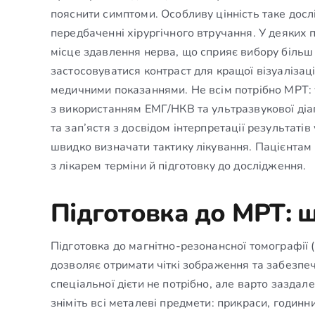
пояснити симптоми. Особливу цінність таке досл
передбаченні хірургічного втручання. У деяких 
місце здавлення нерва, що сприяє вибору більш
застосовуватися контраст для кращої візуалізац
медичними показаннями. Не всім потрібно МРТ:
з використанням ЕМГ/НКВ та ультразвукової діаг
та зап’ястя з досвідом інтерпретації результаті
швидко визначати тактику лікування. Пацієнтам
з лікарем терміни й підготовку до дослідження.
Підготовка до МРТ: щ
Підготовка до магнітно-резонансної томографії 
дозволяє отримати чіткі зображення та забезпе
спеціальної дієти не потрібно, але варто заздал
зніміть всі металеві предмети: прикраси, годин