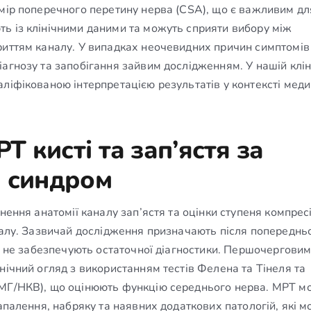
змір поперечного перетину нерва (CSA), що є важливим дл
ь із клінічними даними та можуть сприяти вибору між
риттям каналу. У випадках неочевидних причин симптомі
агнозу та запобігання зайвим дослідженням. У нашій клін
аліфікованою інтерпретацією результатів у контексті мед
 кисті та зап’ястя за
й синдром
нення анатомії каналу зап’ястя та оцінки ступеня компресі
аналу. Зазвичай дослідження призначають після попереднь
ти не забезпечують остаточної діагностики. Першочергови
нічний огляд з використанням тестів Фелена та Тінеля та
ЕМГ/НКВ), що оцінюють функцію середнього нерва. МРТ м
апалення, набряку та наявних додаткових патологій, які м