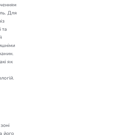
іченням
ель. Для
із
 та
й
лишніми
канин.
акі як
логій.
 зоні
а його