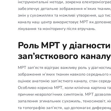
інструментальні методи, зокрема електроміогра
забезпечує детальне зображення м’яких тканин,
змін у сухожиллях та можливі утворення, що тисн
каналу наш центр використовує МРТ як доповню
лікування та моніторингу після втручань.
Роль МРТ у діагности
зап’ясткового каналу
МРТ зап’ястя відіграє важливу роль у діагности
зображення м’яких тканин навколо середнього н
оцінює анатомію зап’ястного каналу, стан серед
Особливо корисна МРТ, коли клінічна картина т
причини неврологічних симптомів. МРТ дозволяє 
запалення згинальних сухожиль, теносиновіт, к
та топографію зап’ястя, що допомагає диференці