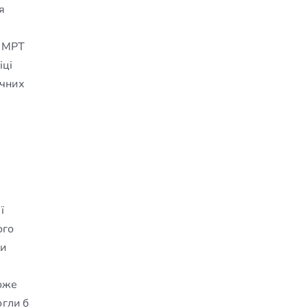
я
в МРТ
іці
ичних
ї
ого
ми
оже
огли б