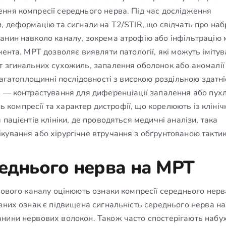
ння компресії середнього нерва. Під час дослідження
, деформацію та сигнали на Т2/STIR, що свідчать про наб
анин навколо каналу, зокрема атрофію або інфільтрацію м
ента. МРТ дозволяє виявляти патології, які можуть імітув
т згинальних сухожиль, запалення оболонок або аномалії
 багатоплощинні послідовності з високою роздільною здатн
и — контрастування для диференціації запалення або пухл
нь компресії та характер дистрофії, що корелюють із кліні
пацієнтів клініки, де проводяться медичні аналізи, така
кування або хірургічне втручання з обґрунтованою такти
реднього нерва на МРТ
кового каналу оцінюють ознаки компресії середнього нерв
вних ознак є підвищена сигнальність середнього нерва на
анини нервових волокон. Також часто спостерігають набу