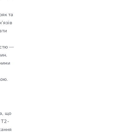
ряк та
’язів
ати
істю —
ин.
чними
кою.
а, що
 Т2-
хання