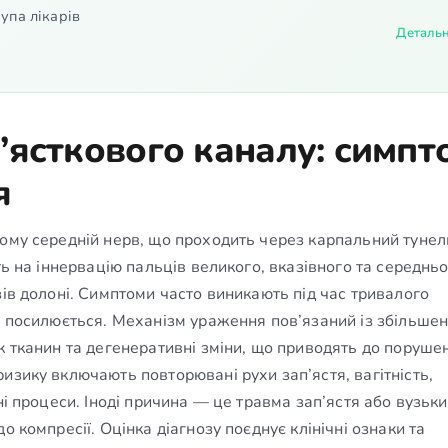
упа лікарів
Деталь
’ясткового каналу: симпт
я
кому середній нерв, що проходить через карпальний тунел
ть на іннервацію пальців великого, вказівного та середнь
зів долоні. Симптоми часто виникають під час тривалого
ія посилюється. Механізм ураження пов’язаний із збільше
к тканин та дегенеративні зміни, що приводять до поруше
изику включають повторювані рухи зап’ястя, вагітність,
ні процеси. Іноді причина — це травма зап’ястя або вузьк
о компресії. Оцінка діагнозу поєднує клінічні ознаки та