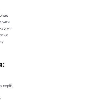
з
лючає
ворити
кар міг
ливих
му
:
 серій,
т