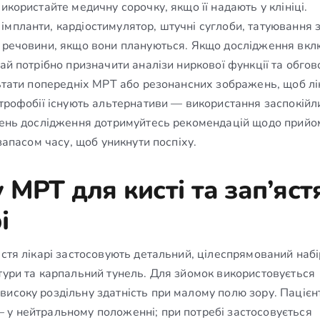
икористайте медичну сорочку, якщо її надають у клініці.
мпланти, кардіостимулятор, штучні суглоби, татуювання 
і речовини, якщо вони плануються. Якщо дослідження вк
чай потрібно призначити аналізи ниркової функції та обго
льтати попередніх МРТ або резонансних зображень, щоб лі
строфобії існують альтернативи — використання заспокій
 день дослідження дотримуйтесь рекомендацій щодо прийо
 запасом часу, щоб уникнути поспіху.
МРТ для кисті та зап’ястя
і
стя лікарі застосовують детальний, цілеспрямований набір
тури та карпальний тунель. Для зйомок використовується
високу роздільну здатність при малому полю зору. Пацієн
 у нейтральному положенні; при потребі застосовується