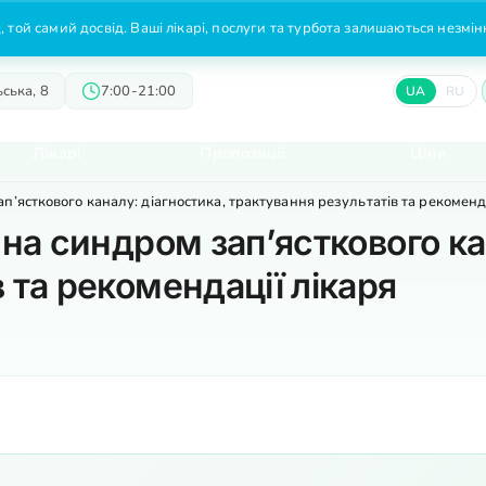
 той самий досвід. Ваші лікарі, послуги та турбота залишаються незмі
ська, 8
7:00-21:00
UA
RU
Лікарі
Пропозиції
Ціни
п’ясткового каналу: діагностика, трактування результатів та рекоменд
 на синдром зап’ясткового ка
 та рекомендації лікаря