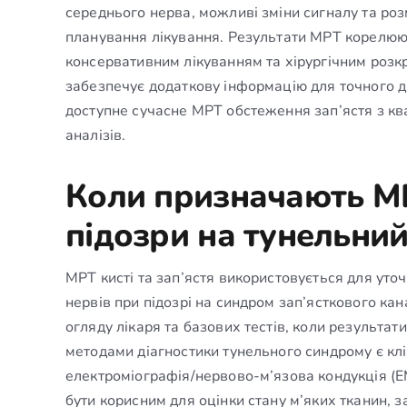
середнього нерва, можливі зміни сигналу та ро
планування лікування. Результати МРТ корелюют
консервативним лікуванням та хірургічним розк
забезпечує додаткову інформацію для точного ді
доступне сучасне МРТ обстеження зап’ястя з кв
аналізів.
Коли призначають МРТ
підозри на тунельни
МРТ кисті та зап’ястя використовується для уточ
нервів при підозрі на синдром зап’ясткового к
огляду лікаря та базових тестів, коли результа
методами діагностики тунельного синдрому є клі
електроміографія/нервово-м’язова кондукція (
бути корисним для оцінки стану м’яких тканин, з