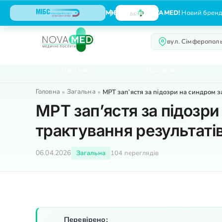
МІБС тепер NOVAMED!
Новий бренд,
вул. Сімферополь
Про нас
Послуги
Головна
Загальна
»
»
МРТ зап’ястя за підозри на синдром за
МРТ зап’ястя за підозри
трактування результатів
06.04.2026
Загальна
104 переглядів
Перевірено: