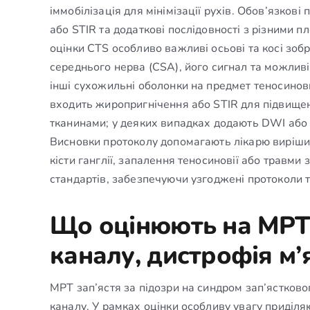
іммобілізація для мінімізації рухів. Обов’язков
або STIR та додаткові послідовності з різними п
оцінки CTS особливо важливі осьові та косі зоб
середнього нерва (CSA), його сигнал та можлив
інші сухожильні оболонки на предмет теносинови
входить жиропригнічення або STIR для підвище
тканинами; у деяких випадках додають DWI або і
Висновки протоколу допомагають лікарю вирішити, 
кісти ганглії, запалення теносиновії або травми
стандартів, забезпечуючи узгоджені протоколи т
Що оцінюють на МРТ:
каналу, дистрофія м’
МРТ зап’ястя за підозри на синдром зап’ястковог
каналу. У рамках оцінки особливу увагу приділя