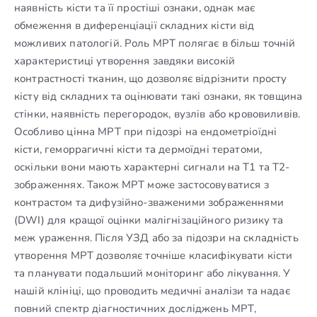
наявність кісти та її простіші ознаки, однак має
обмеження в диференціації складних кісти від
можливих патологій. Роль МРТ полягає в більш точній
характеристиці утворення завдяки високій
контрастності тканин, що дозволяє відрізнити просту
кісту від складних та оцінювати такі ознаки, як товщина
стінки, наявність перегородок, вузлів або крововиливів.
Особливо цінна МРТ при підозрі на ендометріоїдні
кісти, геморрагичні кісти та дермоїдні тератоми,
оскільки вони мають характерні сигнали на T1 та T2-
зображеннях. Також МРТ може застосовуватися з
контрастом та дифузійно-зваженими зображеннями
(DWI) для кращої оцінки малігнізаційного ризику та
меж ураження. Після УЗД або за підозри на складність
утворення МРТ дозволяє точніше класифікувати кісти
та планувати подальший моніторинг або лікування. У
нашій клініці, що проводить медичні аналізи та надає
повний спектр діагностичних досліджень МРТ,