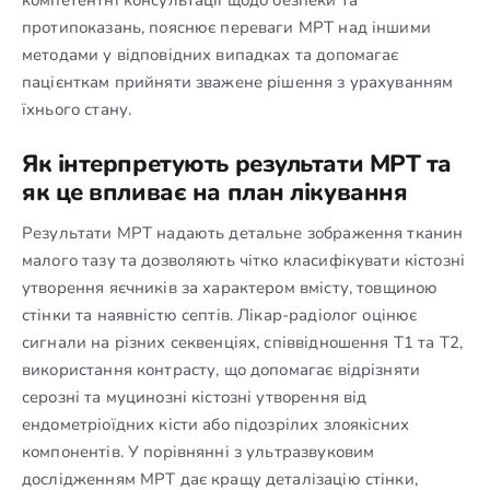
протипоказань, пояснює переваги МРТ над іншими
методами у відповідних випадках та допомагає
пацієнткам прийняти зважене рішення з урахуванням
їхнього стану.
Як інтерпретують результати МРТ та
як це впливає на план лікування
Результати МРТ надають детальне зображення тканин
малого тазу та дозволяють чітко класифікувати кістозні
утворення яєчників за характером вмісту, товщиною
стінки та наявністю септів. Лікар-радіолог оцінює
сигнали на різних секвенціях, співвідношення T1 та T2,
використання контрасту, що допомагає відрізняти
серозні та муцинозні кістозні утворення від
ендометріоїдних кісти або підозрілих злоякісних
компонентів. У порівнянні з ультразвуковим
дослідженням МРТ дає кращу деталізацію стінки,