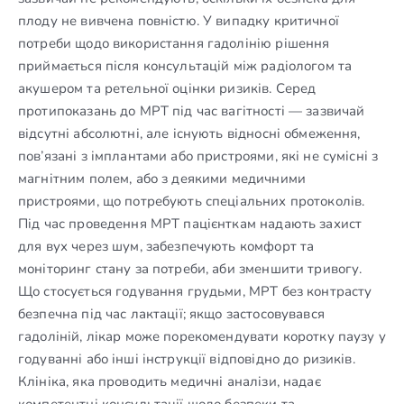
плоду не вивчена повністю. У випадку критичної
потреби щодо використання гадолінію рішення
приймається після консультацій між радіологом та
акушером та ретельної оцінки ризиків. Серед
протипоказань до МРТ під час вагітності — зазвичай
відсутні абсолютні, але існують відносні обмеження,
пов’язані з імплантами або пристроями, які не сумісні з
магнітним полем, або з деякими медичними
пристроями, що потребують спеціальних протоколів.
Під час проведення МРТ пацієнткам надають захист
для вух через шум, забезпечують комфорт та
моніторинг стану за потреби, аби зменшити тривогу.
Що стосується годування грудьми, МРТ без контрасту
безпечна під час лактації; якщо застосовувався
гадоліній, лікар може порекомендувати коротку паузу у
годуванні або інші інструкції відповідно до ризиків.
Клініка, яка проводить медичні аналізи, надає
компетентні консультації щодо безпеки та