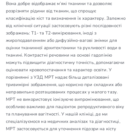
Вона добре відображає м’які тканини та дозволяє
розрізняти рідини від тканин, що спрощує
класифікацію кіст та визначення їх характеру. Залежно
від клінічної ситуації застосовують різні послідовності
зображень: T1- та T2-вимірювання, іноді з
жироподавленням або дифузійно-вагові знімки для
оцінки тканинної архитектоники та рухливості води в
тканині. Контрастні речовини на основі гадолінію
можуть підвищити діагностичну точність, допомагаючи
оцінювати кровопостачання та характер освіти. У
порівнянні з УЗД МРТ надає більш деталізовані
тривимірні зображення, що корисно при складних або
неправильно розташованих процесах у малого тазу.
МРТ не використовує іонізуюче випромінювання, що
особливо важливо для пацієнток репродуктивного віку
та планування вагітності. У нашій клініці, де ми
спеціалізуємося на медичних аналізах та діагностиці,
МРТ застосовується для уточнення підозри на кісту