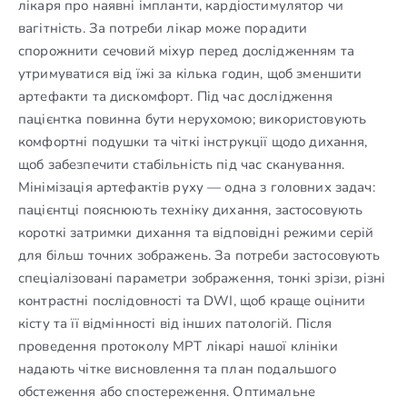
лікаря про наявні імпланти, кардіостимулятор чи
вагітність. За потреби лікар може порадити
спорожнити сечовий міхур перед дослідженням та
утримуватися від їжі за кілька годин, щоб зменшити
артефакти та дискомфорт. Під час дослідження
пацієнтка повинна бути нерухомою; використовують
комфортні подушки та чіткі інструкції щодо дихання,
щоб забезпечити стабільність під час сканування.
Мінімізація артефактів руху — одна з головних задач:
пацієнтці пояснюють техніку дихання, застосовують
короткі затримки дихання та відповідні режими серій
для більш точних зображень. За потреби застосовують
спеціалізовані параметри зображення, тонкі зрізи, різні
контрастні послідовності та DWI, щоб краще оцінити
кісту та її відмінності від інших патологій. Після
проведення протоколу МРТ лікарі нашої клініки
надають чітке висновлення та план подальшого
обстеження або спостереження. Оптимальне