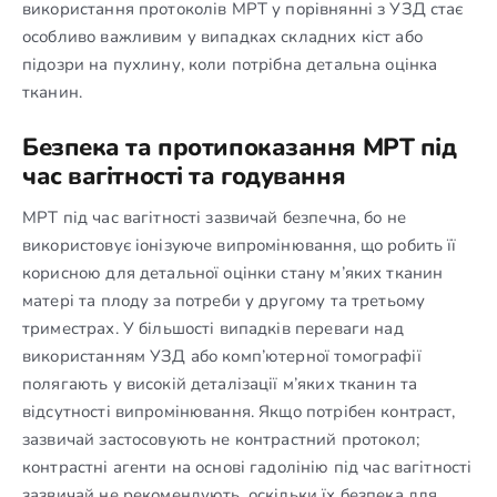
використання протоколів МРТ у порівнянні з УЗД стає
особливо важливим у випадках складних кіст або
підозри на пухлину, коли потрібна детальна оцінка
тканин.
Безпека та протипоказання МРТ під
час вагітності та годування
МРТ під час вагітності зазвичай безпечна, бо не
використовує іонізуюче випромінювання, що робить її
корисною для детальної оцінки стану м’яких тканин
матері та плоду за потреби у другому та третьому
триместрах. У більшості випадків переваги над
використанням УЗД або комп’ютерної томографії
полягають у високій деталізації м’яких тканин та
відсутності випромінювання. Якщо потрібен контраст,
зазвичай застосовують не контрастний протокол;
контрастні агенти на основі гадолінію під час вагітності
зазвичай не рекомендують, оскільки їх безпека для