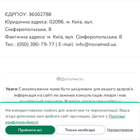
ЄДРПОУ: 36002788
Юридична адреса: 02096, м. Київ, вул.
Сімферопольська, 8
Фактична адреса: м. Київ, вул. Сімферопольська, 8
Тел.:
(050) 390-79-77
| E-mail:
info@novamed.ua
Доступність
Увага:
Самолікування може бути шкідливим для вашого здоров'я.
Інформація на сайті не замінює консультацію лікаря і має
ознайомчий характер. Вартість послуг уточнюйте у
адміністратора, ціни не є публічною офертою.
Ми використовуємо cookies для аналітики та персоналізації. Ваша
© 2026 Всі права захищені.
згода допоможе нам зробити сайт зручнішим. Деталі у
Політиці
конфіденційності
.
файли cookie
файли cookie
Налаштування
Прийняти всі
Тільки необхідні
Головна
Запис
Дзвінок
Меню