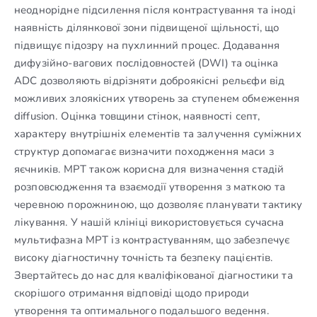
неоднорідне підсилення після контрастування та іноді
наявність ділянкової зони підвищеної щільності, що
підвищує підозру на пухлинний процес. Додавання
дифузійно-вагових послідовностей (DWI) та оцінка
ADC дозволяють відрізняти доброякісні рельєфи від
можливих злоякісних утворень за ступенем обмеження
diffusion. Оцінка товщини стінок, наявності септ,
характеру внутрішніх елементів та залучення суміжних
структур допомагає визначити походження маси з
яєчників. МРТ також корисна для визначення стадій
розповсюдження та взаємодії утворення з маткою та
черевною порожниною, що дозволяє планувати тактику
лікування. У нашій клініці використовується сучасна
мультифазна МРТ із контрастуванням, що забезпечує
високу діагностичну точність та безпеку пацієнтів.
Звертайтесь до нас для кваліфікованої діагностики та
скорішого отримання відповіді щодо природи
утворення та оптимального подальшого ведення.