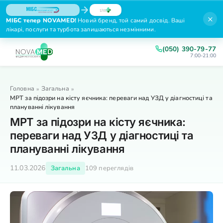
×
МІБС тепер NOVAMED!
Новий бренд, той самий досвід. Ваші
лікарі, послуги та турбота залишаються незмінними.
(050) 390-79-77
7:00-21:00
Головна
Загальна
»
»
МРТ за підозри на кісту яєчника: переваги над УЗД у діагностиці та
плануванні лікування
МРТ за підозри на кісту яєчника:
переваги над УЗД у діагностиці та
плануванні лікування
11.03.2026
Загальна
109 переглядів