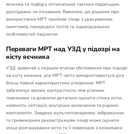
яєчника та підбору оптимальної тактики подальших
досліджень чи лікування. Важливо, що рішення про
використання МРТ приймає лікар з урахуванням
симптомів, попередніх тестів та індивідуальних
особливостей пацієнтки.
Переваги МРТ над УЗД у підозрі на
кісту яєчника
УЗД зазвичай є першим етапом обстеження при підозрі
на кісту яєчника, але МРТ часто використовується для
більш повної характеристики утворення. МРТ
забезпечує високу контрастність між різними
тканинами та дозволяє детально оцінити стінку кісти,
наявність септацій, внутрішні включення та рідинні
компоненти. Завдяки мультипланарному зображенню
та тривимірним реконструкціям лікар може оцінити
місце розташування кісти та її взаємодію з яєчниками