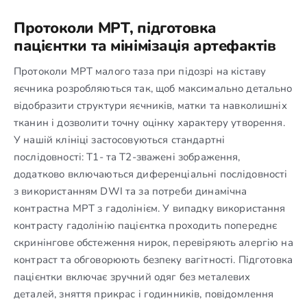
Протоколи МРТ, підготовка
пацієнтки та мінімізація артефактів
Протоколи МРТ малого таза при підозрі на кіставу
яєчника розробляються так, щоб максимально детально
відобразити структури яєчників, матки та навколишніх
тканин і дозволити точну оцінку характеру утворення.
У нашій клініці застосовуються стандартні
послідовності: T1- та T2-зважені зображення,
додатково включаються диференціальні послідовності
з використанням DWI та за потреби динамічна
контрастна МРТ з гадолінієм. У випадку використання
контрасту гадолінію пацієнтка проходить попереднє
скринінгове обстеження нирок, перевіряють алергію на
контраст та обговорюють безпеку вагітності. Підготовка
пацієнтки включає зручний одяг без металевих
деталей, зняття прикрас і годинників, повідомлення