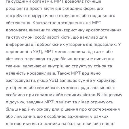
та сусідніми органами. МРТ дозволяє точніше
розрізняти прості кісти від складних форм, що
потребують хірургічного втручання або подальшого
обстеження. Контрастне дослідження на МРТ
допомагає визначити характеристику кровопостачання
та структурні особливості кісти, що важливо для
диференціації доброякісних утворень від підозрілих. У
порівнянні з УЗД, МРТ менш залежна від газо- або
кістково-перешкод та дає більш детальне вивчення
тканин, включаючи внутрішню структуру стінок та
наявність крововиливів. Також МРТ доцільно
застосовувати, якщо УЗД залишає сумнів у характері
утворення або виникають сумніви щодо злоякісності,
особливо при складних або великих кістах. В кінцевому
підсумку, завдяки МРТ, пацієнт та лікар отримують
більш надійну основу для рішення про спостереження
або лікування, що є особливо важливим у рамках
діагностики кісти яєчника на базі клініки, яка надає