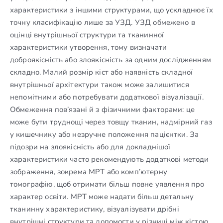
характеристики з іншими структурами, що ускладнює їх
точну класифікацію лише за УЗД. УЗД обмежено в
оцінці внутрішньої структури та тканинної
характеристики утворення, тому визначати
доброякісність або злоякісність за одним дослідженням
складно. Малий розмір кіст або наявність складної
внутрішньої архітектури також може залишитися
непомітними або потребувати додаткової візуалізації.
Обмеження пов’язані й з фізичними факторами: це
може бути труднощі через товщу тканин, надмірний газ
у кишечнику або незручне положення пацієнтки. За
підозри на злоякісність або для докладнішої
характеристики часто рекомендують додаткові методи
зображення, зокрема МРТ або комп’ютерну
томографію, щоб отримати більш повне уявлення про
характер освіти. МРТ може надати більш детальну
тканинну характеристику, візуалізувати дрібні
внутрішні структури та допомогти у різниці між кістою