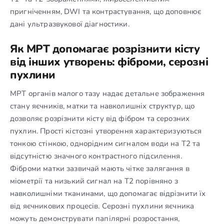
пригніченням, DWI та контрастування, що доповнює
дані ультразвукової діагностики.
Як МРТ допомагає розрізнити кісту
від інших утворень: фіброми, серозні
пухлини
МРТ органів малого тазу надає детальне зображення
стану яєчників, матки та навколишніх структур, що
дозволяє розрізнити кісту від фібром та серозних
пухлин. Прості кістозні утворення характеризуються
тонкою стінкою, однорідним сигналом води на T2 та
відсутністю значного контрастного підсилення.
Фіброми матки зазвичай мають чітке залягання в
міометрії та низький сигнал на T2 порівняно з
навколишніми тканинами, що допомагає відрізнити їх
від яєчникових процесів. Серозні пухлини яєчника
можуть демонструвати папілярні розростання,