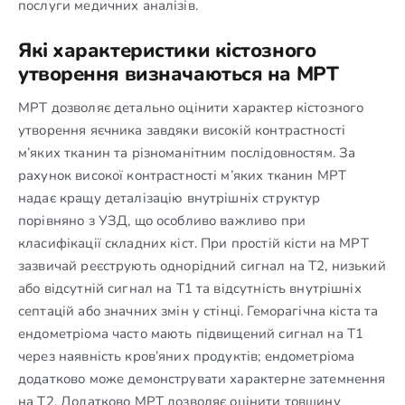
послуги медичних аналізів.
Які характеристики кістозного
утворення визначаються на МРТ
МРТ дозволяє детально оцінити характер кістозного
утворення яєчника завдяки високій контрастності
м’яких тканин та різноманітним послідовностям. За
рахунок високої контрастності м’яких тканин МРТ
надає кращу деталізацію внутрішніх структур
порівняно з УЗД, що особливо важливо при
класифікації складних кіст. При простій кісти на МРТ
зазвичай реєструють однорідний сигнал на T2, низький
або відсутній сигнал на T1 та відсутність внутрішніх
септацій або значних змін у стінці. Геморагічна кіста та
ендометріома часто мають підвищений сигнал на T1
через наявність кров’яних продуктів; ендометріома
додатково може демонструвати характерне затемнення
на T2. Додатково МРТ дозволяє оцінити товщину