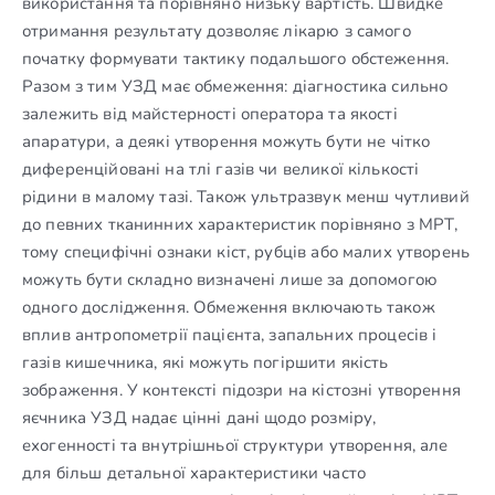
використання та порівняно низьку вартість. Швидке
отримання результату дозволяє лікарю з самого
початку формувати тактику подальшого обстеження.
Разом з тим УЗД має обмеження: діагностика сильно
залежить від майстерності оператора та якості
апаратури, а деякі утворення можуть бути не чітко
диференційовані на тлі газів чи великої кількості
рідини в малому тазі. Також ультразвук менш чутливий
до певних тканинних характеристик порівняно з МРТ,
тому специфічні ознаки кіст, рубців або малих утворень
можуть бути складно визначені лише за допомогою
одного дослідження. Обмеження включають також
вплив антропометрії пацієнта, запальних процесів і
газів кишечника, які можуть погіршити якість
зображення. У контексті підозри на кістозні утворення
яєчника УЗД надає цінні дані щодо розміру,
ехогенності та внутрішньої структури утворення, але
для більш детальної характеристики часто