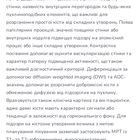
стінки, наявність внутрішніх перегородок та будь-яких
пухлиноподібних елементів, що важливі для
розрізнення простої кісти від складних утворень. Поява
папілярних проєкцій, значної товщини стінки або
внутрішніх нодулів підвищує підозру на злоякісний
процес або інше складне утворення. Контрастне
посівання допомагає оцінити васкуляризацію стінки та
характер патерну підвищеної активності, що також
важливий діагностичний критерій. Диференціація за
допомогою diffusion-weighted imaging (DWI) та ADC-
значень допомагає розрізняти доброякісні кісти з
обмеженою дифузією від підозрілих на пухлину.
Враховується також клінічна картина та вік пацієнтки,
адже деякі кісти мають характерні сигнали або
тенденції в залежності від гормонального фону. Для
підозри на кістозне утворення яєчника з метою
планування лікування зазвичай застосовують МРТ із
Т1- та Т2-зображеннями, жироселективним