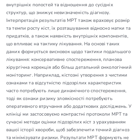
внутрішніх полостей та відношення до сусідніх
структур, що знижує невизначеність діагнозу.
Інтерпретація результатів МРТ також враховує розмір
та темпи росту кіст, їх розташування відносно матки та
придатків, а також наявність внутрішніх компонентів,
що впливає на тактику лікування. На основі таких
даних формується висновок щодо тактики подальшого
лікування: консервативне спостереження, планова
хірургічна корекція або більш детальний онкологічний
моніторинг. Наприклад, кістозні утворення з чистими
ознаками та відсутністю підозрілих характеристик
часто потребують лише динамічного спостереження,
тоді як ознаки ризику злоякісності потребують
оперативного втручання або додаткових досліджень. У
клініці ми застосовуємо контрастні протоколи МРТ та
сучасні методи оцінки підозрілих кіст з урахуванням
вашої історії хвороби, щоб забезпечити точний діагноз
та мінімізувати ризики. Результати МРТ формують не