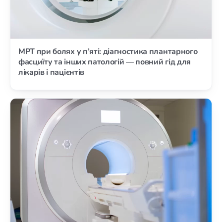
МРТ при болях у п’яті: діагностика плантарного
фасциїту та інших патологій — повний гід для
лікарів і пацієнтів