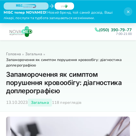
×
МІБС тепер NOVAMED!
Новий бренд, той самий досвід. Ваші
лікарі, послуги та турбота залишаються незмінними.
(050) 390-79-77
7:00-21:00
Головна
Загальна
»
»
Запаморочення як симптом порушення кровообігу: діагностика
доплерографією
Запаморочення як симптом
порушення кровообігу: діагностика
доплерографією
13.10.2023
Загальна
118 переглядів