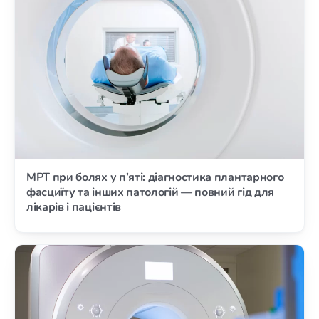
МРТ при болях у п’яті: діагностика плантарного
фасциїту та інших патологій — повний гід для
лікарів і пацієнтів