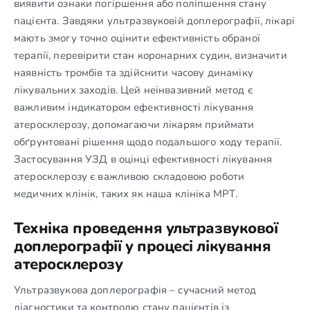
виявити ознаки погіршення або поліпшення стану
пацієнта. Завдяки ультразвуковій доплерографії, лікарі
мають змогу точно оцінити ефективність обраної
терапії, перевірити стан коронарних судин, визначити
наявність тромбів та здійснити часову динаміку
лікувальних заходів. Цей неінвазивний метод є
важливим індикатором ефективності лікування
атеросклерозу, допомагаючи лікарям приймати
обґрунтовані рішення щодо подальшого ходу терапії.
Застосування УЗД в оцінці ефективності лікування
атеросклерозу є важливою складовою роботи
медичних клінік, таких як наша клініка МРТ.
Техніка проведення ультразвукової
доплерографії у процесі лікування
атеросклерозу
Ультразвукова доплерографія – сучасний метод
діагностики та контролю стану пацієнтів із