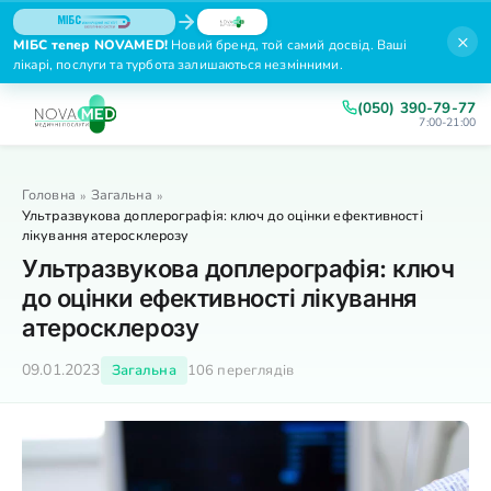
×
МІБС тепер NOVAMED!
Новий бренд, той самий досвід. Ваші
лікарі, послуги та турбота залишаються незмінними.
(050) 390-79-77
7:00-21:00
Головна
Загальна
»
»
Ультразвукова доплерографія: ключ до оцінки ефективності
лікування атеросклерозу
Ультразвукова доплерографія: ключ
до оцінки ефективності лікування
атеросклерозу
09.01.2023
Загальна
106 переглядів