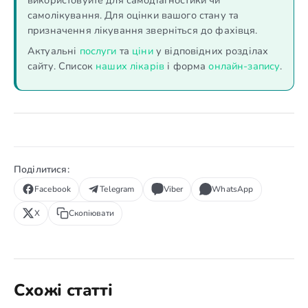
самолікування. Для оцінки вашого стану та
призначення лікування зверніться до фахівця.
Актуальні
послуги
та
ціни
у відповідних розділах
сайту. Список
наших лікарів
і форма
онлайн-запису
.
Поділитися:
Facebook
Telegram
Viber
WhatsApp
X
Скопіювати
Схожі статті