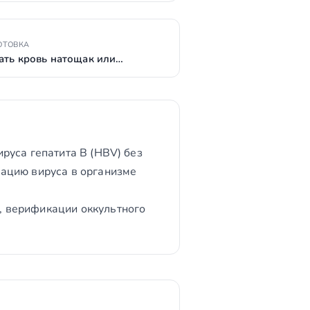
ОТОВКА
ать кровь натощак или…
руса гепатита B (HBV) без
ацию вируса в организме
, верификации оккультного