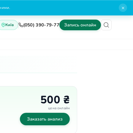
×
нними.
(050) 390-79-77
Запись онлайн
Київ
Блог
Контакты
500 ₴
цена онлайн
Заказать анализ