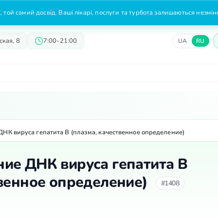
 той самий досвід. Ваші лікарі, послуги та турбота залишаються незмі
кая, 8
7:00-21:00
UA
RU
Врачи
Предложения
Цены
НК вируса гепатита B (плазма, качественное определение)
ие ДНК вируса гепатита B
твенное определение)
#1408