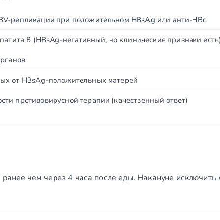
BV-репликации при положительном HBsAg или анти-HBc
патита B (HBsAg-негативный, но клинические признаки есть
органов
ых от HBsAg-положительных матерей
ти противовирусной терапии (качественный ответ)
 ранее чем через 4 часа после еды. Накануне исключить