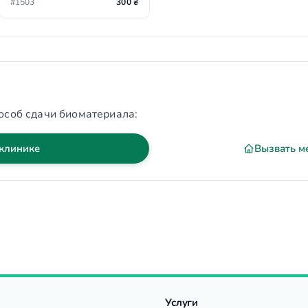
#1503
300 ₴
особ сдачи биоматериала:
 клинике
Вызвать м
Услуги