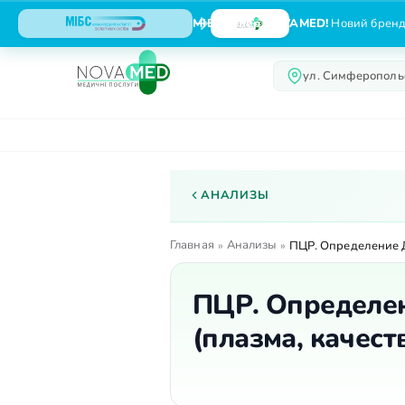
МІБС тепер NOVAMED!
Новий бренд,
ул. Симферопольс
О центре
Услуги
АНАЛИЗЫ
Главная
Анализы
»
»
ПЦР. Определение Д
ПЦР. Определен
(плазма, качес