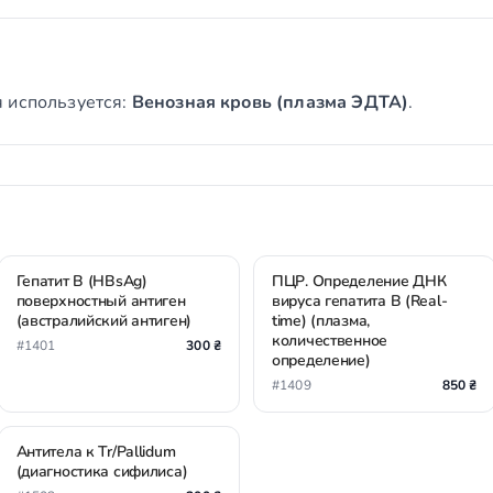
 используется:
Венозная кровь (плазма ЭДТА)
.
Гепатит В (HBsAg)
ПЦР. Определение ДНК
поверхностный антиген
вируса гепатита B (Real-
(австралийский антиген)
time) (плазма,
количественное
#1401
300 ₴
определение)
#1409
850 ₴
Антитела к Tr/Pallidum
(диагностика сифилиса)