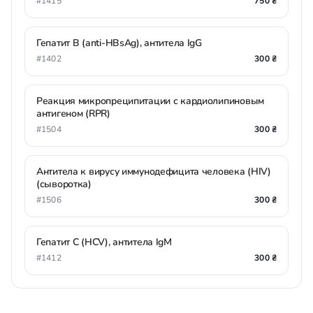
#1415
750 ₴
Гепатит В (anti-HBsAg), антитела IgG
#1402
300 ₴
Реакция микропреципитации с кардиолипиновым
антигеном (RPR)
#1504
300 ₴
Антитела к вирусу иммунодефицита человека (HIV)
(сыворотка)
#1506
300 ₴
Гепатит С (HCV), антитела IgМ
#1412
300 ₴