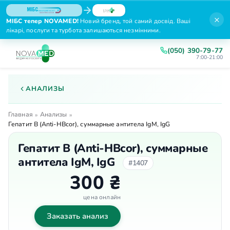
×
МІБС тепер NOVAMED!
Новий бренд, той самий досвід. Ваші
лікарі, послуги та турбота залишаються незмінними.
(050) 390-79-77
7:00-21:00
АНАЛИЗЫ
Главная
Анализы
»
»
Гепатит В (Anti-HBcor), суммарные антитела IgM, IgG
Гепатит В (Anti-HBcor), суммарные
антитела IgM, IgG
#1407
300 ₴
цена онлайн
Заказать анализ