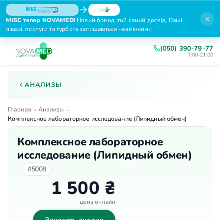
×
МІБС тепер NOVAMED!
Новий бренд, той самий досвід. Ваші
лікарі, послуги та турбота залишаються незмінними.
(050) 390-79-77
7:00-21:00
АНАЛИЗЫ
Главная
Анализы
»
»
Комплексное лабораторное исследование (Липидный обмен)
Комплексное лабораторное
исследование (Липидный обмен)
#5008
1 500 ₴
цена онлайн