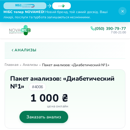
×
МІБС тепер NOVAMED!
Новий бренд, той самий досвід. Ваші
лікарі, послуги та турбота залишаються незмінними.
(050) 390-79-77
7:00-21:00
АНАЛИЗЫ
Главная
Анализы
»
»
Пакет анализов: «Диабетический №1»
Пакет анализов: «Диабетический
№1»
#4006
1 000 ₴
цена онлайн
Заказать анализ