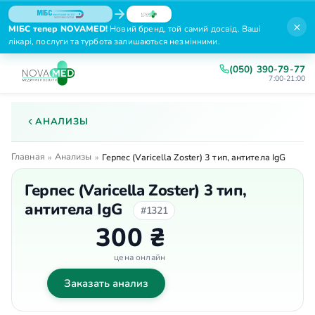
×
МІБС тепер NOVAMED!
Новий бренд, той самий досвід. Ваші
лікарі, послуги та турбота залишаються незмінними.
(050) 390-79-77
7:00-21:00
АНАЛИЗЫ
Главная
Анализы
»
»
Герпес (Varicella Zoster) 3 тип, антитела IgG
Герпес (Varicella Zoster) 3 тип,
антитела IgG
#1321
300 ₴
цена онлайн
Заказать анализ