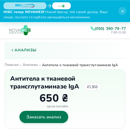
×
МІБС тепер NOVAMED!
Новий бренд, той самий досвід. Ваші
лікарі, послуги та турбота залишаються незмінними.
(050) 390-79-77
7:00-21:00
АНАЛИЗЫ
Главная
Анализы
»
»
Антитела к тканевой трансглутаминазе IgА
Антитела к тканевой
трансглутаминазе IgА
#1366
650 ₴
цена онлайн
Заказать анализ