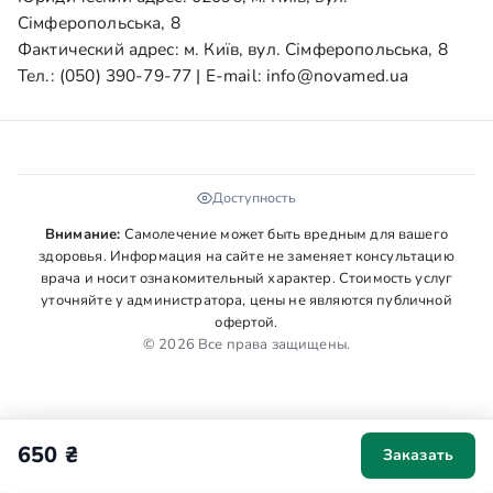
Сімферопольська, 8
Фактический адрес: м. Київ, вул. Сімферопольська, 8
Тел.:
(050) 390-79-77
| E-mail:
info@novamed.ua
Доступность
Внимание:
Самолечение может быть вредным для вашего
здоровья. Информация на сайте не заменяет консультацию
врача и носит ознакомительный характер. Стоимость услуг
уточняйте у администратора, цены не являются публичной
офертой.
© 2026 Все права защищены.
650 ₴
Заказать
Мы используем cookies для аналитики и персонализации. Ваше
согласие поможет сделать сайт удобнее. Подробнее в
Политике