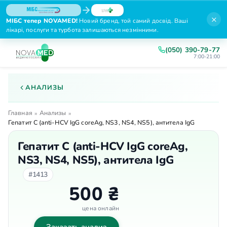
×
МІБС тепер NOVAMED!
Новий бренд, той самий досвід. Ваші
лікарі, послуги та турбота залишаються незмінними.
(050) 390-79-77
7:00-21:00
АНАЛИЗЫ
Главная
Анализы
»
»
Гепатит С (anti-HCV IgG coreAg, NS3, NS4, NS5), антитела IgG
Гепатит С (anti-HCV IgG coreAg,
NS3, NS4, NS5), антитела IgG
#1413
500 ₴
цена онлайн