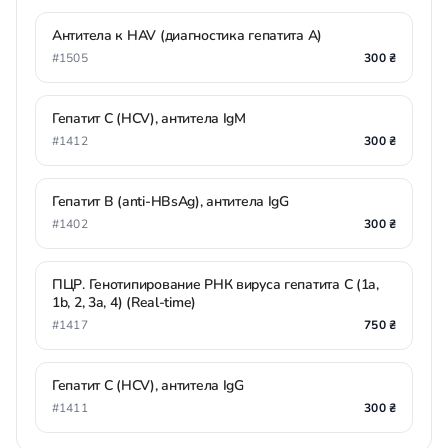
Антитела к HAV (диагностика гепатита А)
#1505
300 ₴
Гепатит С (HCV), антитела IgМ
#1412
300 ₴
Гепатит В (anti-HBsAg), антитела IgG
#1402
300 ₴
ПЦР. Генотипирование РНК вируса гепатита С (1a,
1b, 2, 3a, 4) (Real-time)
#1417
750 ₴
Гепатит С (HCV), антитела IgG
#1411
300 ₴