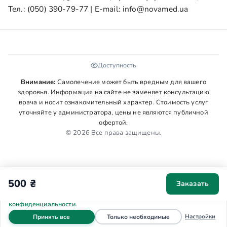
Тел.:
(050) 390-79-77
| E-mail:
info@novamed.ua
Доступность
Внимание:
Самолечение может быть вредным для вашего
здоровья. Информация на сайте не заменяет консультацию
врача и носит ознакомительный характер. Стоимость услуг
уточняйте у администратора, цены не являются публичной
офертой.
© 2026 Все права защищены.
500 ₴
Заказать
Мы используем cookies для аналитики и персонализации. Ваше
согласие поможет сделать сайт удобнее. Подробнее в
Политике
конфиденциальности
.
файлы cookie
файлы cookie
Настройки
Принять все
Только необходимые
Главная
Запись
Звонок
Меню