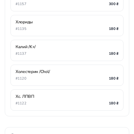
#1157
300 ₴
Хлориды
#1135
180 ₴
Калий /K+/
#1137
180 ₴
Холестерин /Chol/
#1120
180 ₴
Хс. ЛПВП
#1122
180 ₴