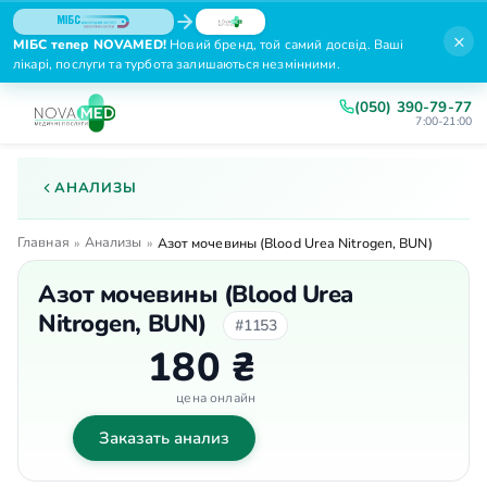
×
МІБС тепер NOVAMED!
Новий бренд, той самий досвід. Ваші
лікарі, послуги та турбота залишаються незмінними.
(050) 390-79-77
7:00-21:00
АНАЛИЗЫ
Главная
Анализы
»
»
Азот мочевины (Blood Urea Nitrogen, BUN)
Азот мочевины (Blood Urea
Nitrogen, BUN)
#1153
180 ₴
цена онлайн
Заказать анализ