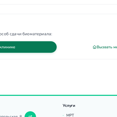
особ сдачи биоматериала:
 клинике
Вызвать м
Услуги
МРТ
опольская, 8