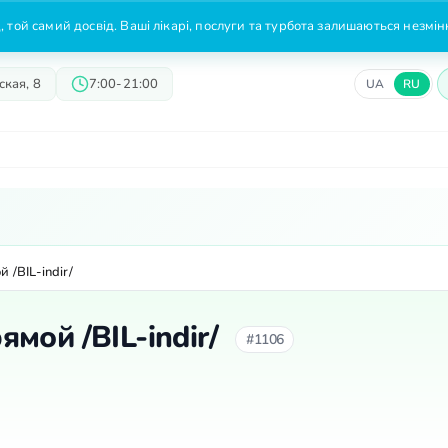
 той самий досвід. Ваші лікарі, послуги та турбота залишаються незмі
кая, 8
7:00-21:00
UA
RU
Врачи
Предложения
Цены
/BIL-indir/
мой /BIL-indir/
#1106