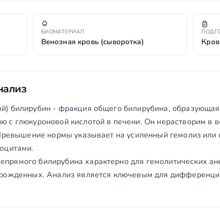
БИОМАТЕРИАЛ
ПОДГ
Венозная кровь (сыворотка)
Кров
нализ
) билирубин - фракция общего билирубина, образующаяс
 с глюкуроновой кислотой в печени. Он нерастворим в во
 Превышение нормы указывает на усиленный гемолиз или 
оцитами.
прямого билирубина характерно для гемолитических ан
орожденных. Анализ является ключевым для дифференциа