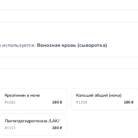
 используется:
Венозная кровь (сыворотка)
.
Креатинин в моче
Кальций общий (моча)
#1162
180 ₴
#1159
180 ₴
Лактатдегидрогеназа /LAK/
#1111
180 ₴