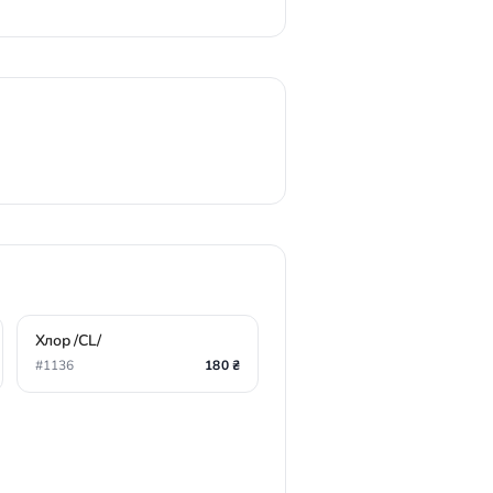
Хлор /CL/
#1136
180 ₴