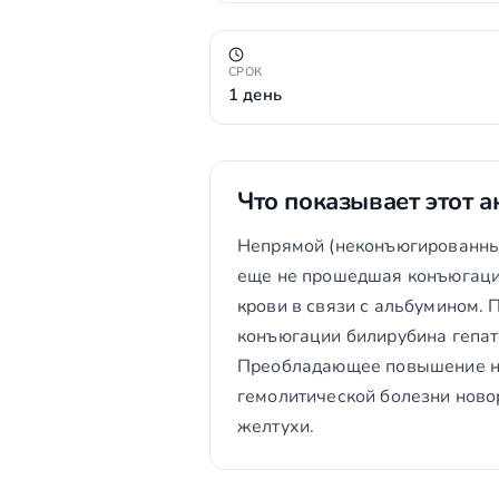
СРОК
1 день
Что показывает этот а
Непрямой (неконъюгированный
еще не прошедшая конъюгацию
крови в связи с альбумином.
конъюгации билирубина гепат
Преобладающее повышение не
гемолитической болезни нов
желтухи.