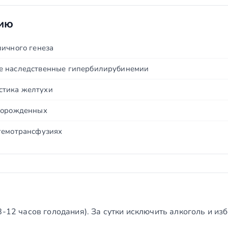
нию
личного генеза
е наследственные гипербилирубинемии
стика желтухи
оворожденных
гемотрансфузиях
8-12 часов голодания). За сутки исключить алкоголь и из