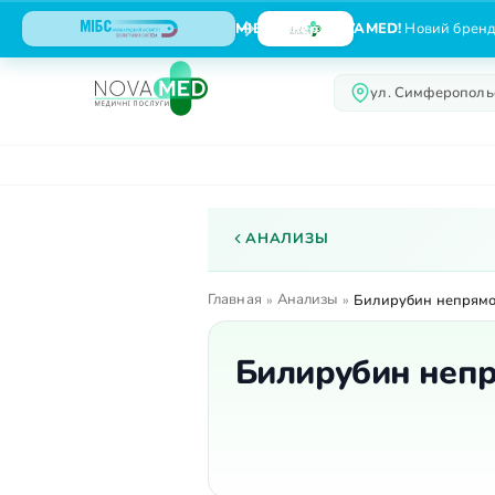
МІБС тепер NOVAMED!
Новий бренд,
ул. Симферопольс
О центре
Услуги
АНАЛИЗЫ
Главная
Анализы
»
»
Билирубин непрямой 
Билирубин непря