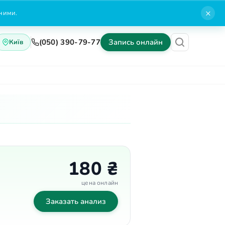
×
нними.
(050) 390-79-77
Запись онлайн
Київ
Блог
Контакты
180 ₴
цена онлайн
Заказать анализ