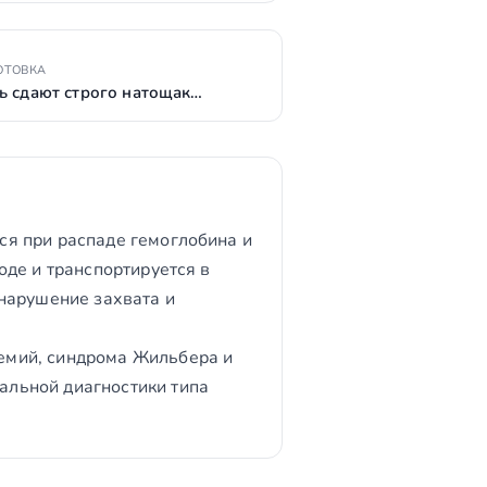
ОТОВКА
ь сдают строго натощак…
я при распаде гемоглобина и
де и транспортируется в
нарушение захвата и
емий, синдрома Жильбера и
льной диагностики типа