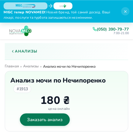
×
МІБС тепер NOVAMED!
Новий бренд, той самий досвід. Ваші
лікарі, послуги та турбота залишаються незмінними.
(050) 390-79-77
7:00-21:00
АНАЛИЗЫ
Главная
Анализы
»
»
Анализ мочи по Нечипоренко
Анализ мочи по Нечипоренко
#1913
180 ₴
цена онлайн
Заказать анализ