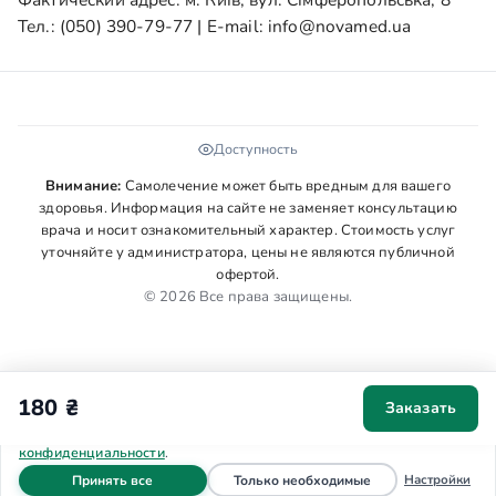
Тел.:
(050) 390-79-77
| E-mail:
info@novamed.ua
Доступность
Внимание:
Самолечение может быть вредным для вашего
здоровья. Информация на сайте не заменяет консультацию
врача и носит ознакомительный характер. Стоимость услуг
уточняйте у администратора, цены не являются публичной
офертой.
© 2026 Все права защищены.
180 ₴
Заказать
Мы используем cookies для аналитики и персонализации. Ваше
согласие поможет сделать сайт удобнее. Подробнее в
Политике
конфиденциальности
.
файлы cookie
файлы cookie
Настройки
Принять все
Только необходимые