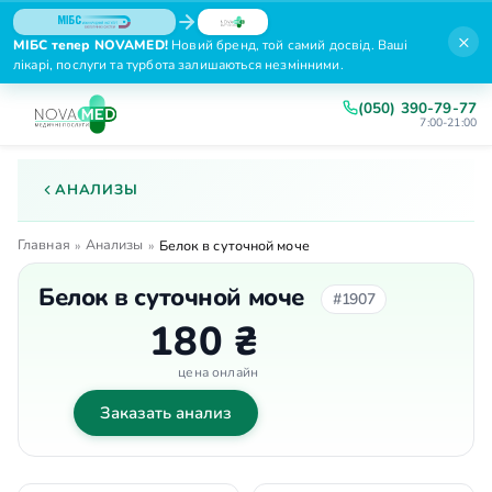
×
МІБС тепер NOVAMED!
Новий бренд, той самий досвід. Ваші
лікарі, послуги та турбота залишаються незмінними.
(050) 390-79-77
7:00-21:00
АНАЛИЗЫ
Главная
Анализы
»
»
Белок в суточной моче
Белок в суточной моче
#1907
180 ₴
цена онлайн
Заказать анализ