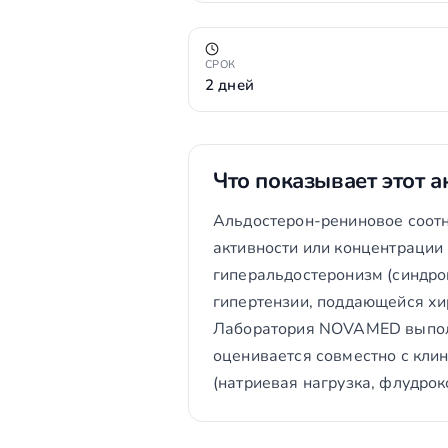
СРОК
2 дней
Что показывает этот а
Альдостерон-рениновое соотн
активности или концентрации
гиперальдостеронизм (синдро
гипертензии, поддающейся х
Лаборатория NOVAMED выполн
оценивается совместно с кли
(натриевая нагрузка, флудрок