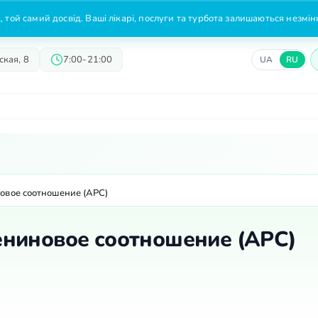
 той самий досвід. Ваші лікарі, послуги та турбота залишаються незмі
кая, 8
7:00-21:00
UA
RU
Врачи
Предложения
Цены
овое соотношение (АРС)
ниновое соотношение (АРС)