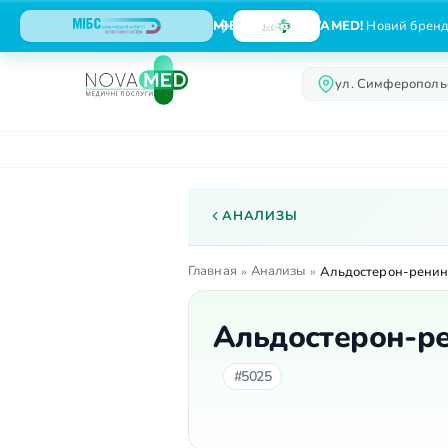
МІБС тепер NOVAMED!
Новий бренд,
ул. Симферопольс
О центре
Услуги
АНАЛИЗЫ
Главная
Анализы
»
»
Альдостерон-ренин
Альдостерон-ре
#5025