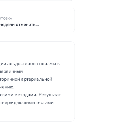
ОТОВКА
 недели отменить…
ии альдостерона плазмы к
 первичный
вторичной артериальной
чению.
кими методами. Результат
одтверждающими тестами