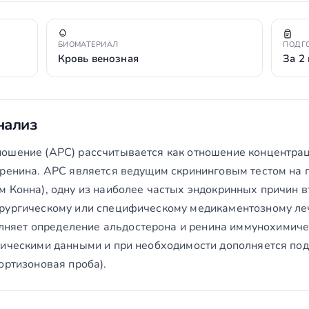
БИОМАТЕРИАЛ
ПОДГ
Кровь венозная
За 2
нализ
ошение (АРС) рассчитывается как отношение концентрац
 ренина. АРС является ведущим скрининговым тестом на
м Конна), одну из наиболее частых эндокринных причин 
ирургическому или специфическому медикаментозному ле
яет определение альдостерона и ренина иммунохимичес
ническими данными и при необходимости дополняется п
ортизоновая проба).