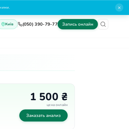
×
нними.
(050) 390-79-77
Запись онлайн
Київ
Блог
Контакты
1 500 ₴
цена онлайн
Заказать анализ