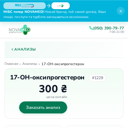
×
МІБС тепер NOVAMED!
Новий бренд, той самий досвід. Ваші
лікарі, послуги та турбота залишаються незмінними.
(050) 390-79-77
7:00-21:00
АНАЛИЗЫ
Главная
Анализы
»
»
17-ОН-оксипрогестерон
17-ОН-оксипрогестерон
#1229
300 ₴
цена онлайн
Заказать анализ