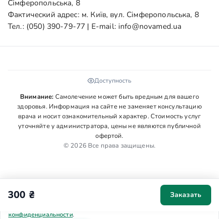
Сімферопольська, 8
Фактический адрес: м. Київ, вул. Сімферопольська, 8
Тел.:
(050) 390-79-77
| E-mail:
info@novamed.ua
Доступность
Внимание:
Самолечение может быть вредным для вашего
здоровья. Информация на сайте не заменяет консультацию
врача и носит ознакомительный характер. Стоимость услуг
уточняйте у администратора, цены не являются публичной
офертой.
© 2026 Все права защищены.
300 ₴
Заказать
Мы используем cookies для аналитики и персонализации. Ваше
согласие поможет сделать сайт удобнее. Подробнее в
Политике
конфиденциальности
.