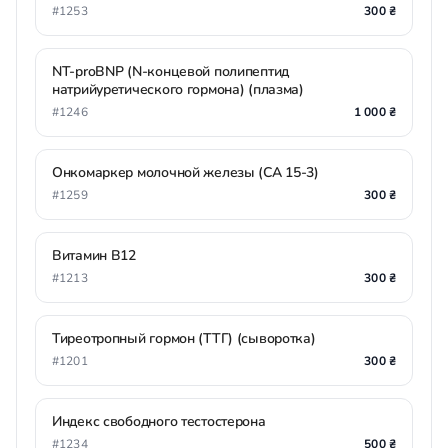
#1253
300 ₴
NT-proBNP (N-концевой полипептид
натрийуретического гормона) (плазма)
#1246
1 000 ₴
Онкомаркер молочной железы (СА 15-3)
#1259
300 ₴
Витамин В12
#1213
300 ₴
Тиреотропный гормон (ТТГ) (сыворотка)
#1201
300 ₴
Индекс свободного тестостерона
#1234
500 ₴