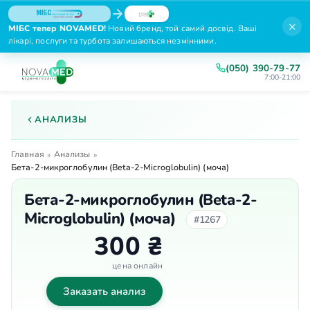
×
МІБС тепер NOVAMED!
Новий бренд, той самий досвід. Ваші
лікарі, послуги та турбота залишаються незмінними.
(050) 390-79-77
7:00-21:00
АНАЛИЗЫ
Главная
Анализы
»
»
Бета-2-микроглобулин (Beta-2-Microglobulin) (моча)
Бета-2-микроглобулин (Beta-2-
Microglobulin) (моча)
#1267
300 ₴
цена онлайн
Заказать анализ