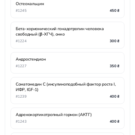
Остеокальцин
#1245
450 ₴
Бета-хорионический гонадотропин человека
свободный (β-ХГЧ), онко
#1224
300 ₴
Андростендион
#1227
350 ₴
Соматомедин С (инсулиноподобный фактор роста I,
ИФР, IGF-1)
#1239
400 ₴
Адренокортикотропный гормон (АКТГ)
#1243
400 ₴