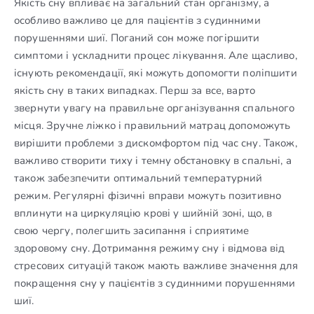
Якість сну впливає на загальний стан організму, а
особливо важливо це для пацієнтів з судинними
порушеннями шиї. Поганий сон може погіршити
симптоми і ускладнити процес лікування. Але щасливо,
існують рекомендації, які можуть допомогти поліпшити
якість сну в таких випадках. Перш за все, варто
звернути увагу на правильне організування спального
місця. Зручне ліжко і правильний матрац допоможуть
вирішити проблеми з дискомфортом під час сну. Також,
важливо створити тиху і темну обстановку в спальні, а
також забезпечити оптимальний температурний
режим. Регулярні фізичні вправи можуть позитивно
вплинути на циркуляцію крові у шийній зоні, що, в
свою чергу, полегшить засипання і сприятиме
здоровому сну. Дотримання режиму сну і відмова від
стресових ситуацій також мають важливе значення для
покращення сну у пацієнтів з судинними порушеннями
шиї.