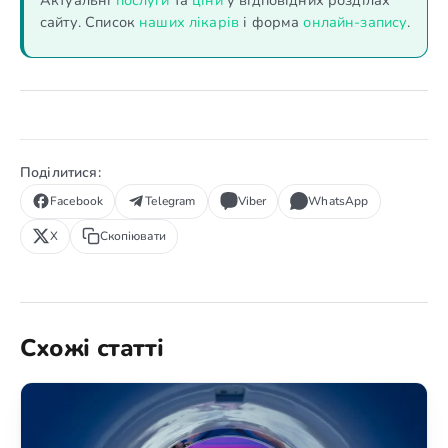
сайту. Список
наших лікарів
і форма
онлайн-запису
.
Поділитися:
Facebook
Telegram
Viber
WhatsApp
X
Скопіювати
Схожі статті