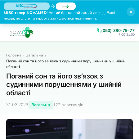
×
МІБС тепер NOVAMED!
Новий бренд, той самий досвід. Ваші
лікарі, послуги та турбота залишаються незмінними.
(050) 390-79-77
7:00-21:00
Головна
Загальна
»
»
Поганий сон та його зв’язок з судинними порушеннями у шийній
області
Поганий сон та його зв’язок з
судинними порушеннями у шийній
області
31.03.2023
Загальна
122 переглядів