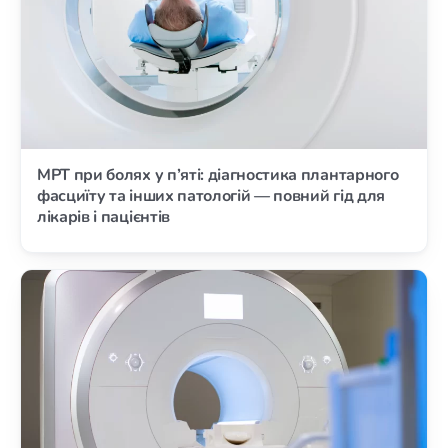
МРТ при болях у п’яті: діагностика плантарного
фасциїту та інших патологій — повний гід для
лікарів і пацієнтів