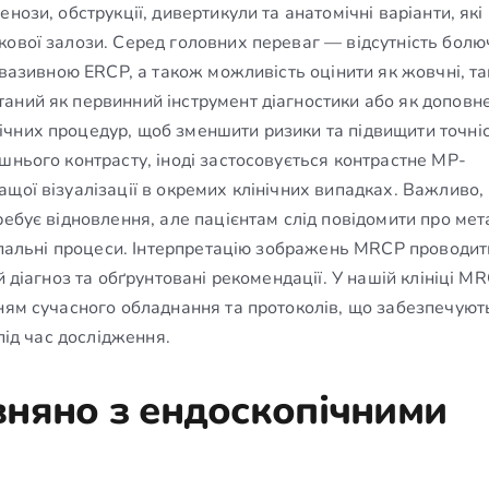
нози, обструкції, дивертикули та анатомічні варіанти, які
кової залози. Серед головних переваг — відсутність болю
нвазивною ERCP, а також можливість оцінити як жовчні, так
аний як первинний інструмент діагностики або як доповн
чних процедур, щоб зменшити ризики та підвищити точні
шнього контрасту, іноді застосовується контрастне МР-
щої візуалізації в окремих клінічних випадках. Важливо,
ребує відновлення, але пацієнтам слід повідомити про мет
запальні процеси. Інтерпретацію зображень MRCP проводит
й діагноз та обґрунтовані рекомендації. У нашій клініці M
нням сучасного обладнання та протоколів, що забезпечуют
під час дослідження.
няно з ендоскопічними