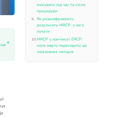
очікувати під час та після
процедури
Як розшифровують
результати MRCP: з чого
почати
MRCP у контексті ERCP:
ніше
коли варто переходити до
інвазивних методів
ії
мує
Це