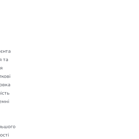
ієнта
я та
ня
ткові
товка
ість
емні
льшого
ості