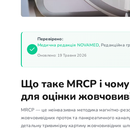
Перевірено:
Медична редакція NOVAMED
,
Редакційна гр
Оновлено:
19 Травня 2026
Що таке MRCP і чому
для оцінки жовчовив
MRCP — це неінвазивна методика магнітно-резон
жовчовивідних проток та панкреатичного канал
детальну тривимірну картину жовчовивідних шл