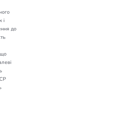
чого
 і
ення до
сть
 що
алеві
ь
RCP
ь