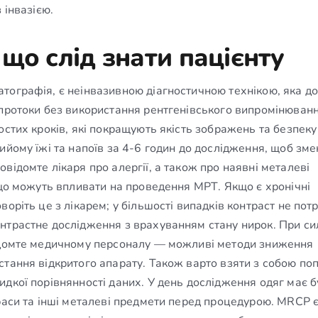
 інвазією.
що слід знати пацієнту
тографія, є неінвазивною діагностичною технікою, яка д
 протоки без використання рентгенівського випромінюван
остих кроків, які покращують якість зображень та безпеку
ийому їжі та напоїв за 4-6 годин до дослідження, щоб зм
відомте лікаря про алергії, а також про наявні металеві
 що можуть впливати на проведення МРТ. Якщо є хронічні
оріть це з лікарем; у більшості випадків контраст не потр
нтрастне дослідження з врахуванням стану нирок. При с
відомте медичному персоналу — можливі методи зниження
стання відкритого апарату. Також варто взяти з собою по
дкої порівнянності даних. У день дослідження одяг має б
раси та інші металеві предмети перед процедурою. MRCP 