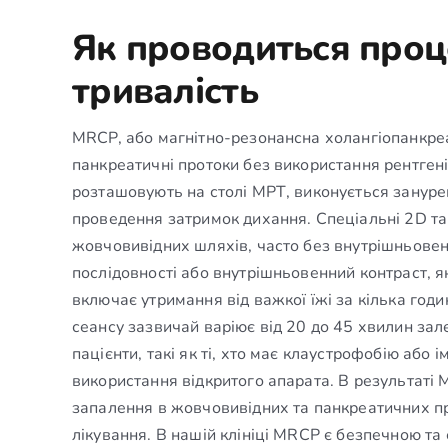
Як проводиться проц
тривалість
MRCP, або магнітно-резонансна холангіопанкреа
панкреатичні протоки без використання рентген
розташовують на столі МРТ, виконується занурен
проведення затримок дихання. Спеціальні 2D та
жовчовивідних шляхів, часто без внутрішньовен
послідовності або внутрішньовенний контраст, я
включає утримання від важкої їжі за кілька год
сеансу зазвичай варіює від 20 до 45 хвилин зал
пацієнти, такі як ті, хто має клаустрофобію або
використання відкритого апарата. В результаті
запалення в жовчовивідних та панкреатичних п
лікування. В нашій клініці MRCP є безпечною та