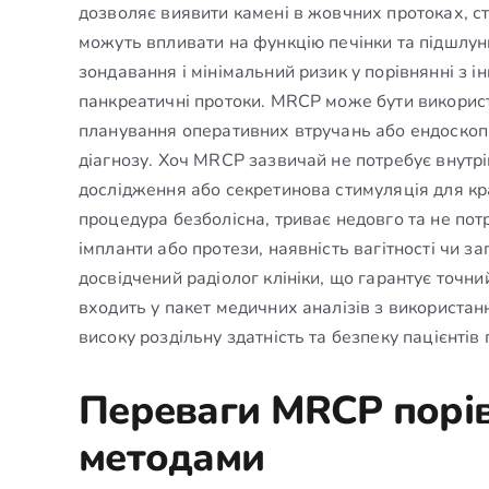
дозволяє виявити камені в жовчних протоках, сте
можуть впливати на функцію печінки та підшлун
зондавання і мінімальний ризик у порівнянні з і
панкреатичні протоки. MRCP може бути використ
планування оперативних втручань або ендоскопі
діагнозу. Хоч MRCP зазвичай не потребує внутрі
дослідження або секретинова стимуляція для кра
процедура безболісна, триває недовго та не пот
імпланти або протези, наявність вагітності чи 
досвідчений радіолог клініки, що гарантує точни
входить у пакет медичних аналізів з використа
високу роздільну здатність та безпеку пацієнтів 
Переваги MRCP порів
методами