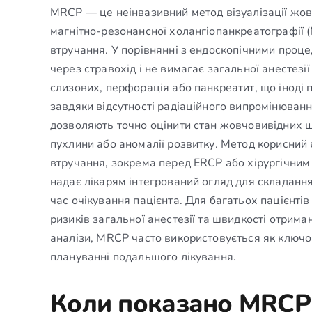
MRCP — це неінвазивний метод візуалізації жов
магнітно-резонансної холангіопанкреатографії 
втручання. У порівнянні з ендоскопічними проц
через стравохід і не вимагає загальної анестезі
слизових, перфорація або панкреатит, що іноді 
завдяки відсутності радіаційного випромінюва
дозволяють точно оцінити стан жовчовивідних шл
пухлини або аномалії розвитку. Метод корисний
втручання, зокрема перед ERCP або хірургічни
надає лікарям інтегрований огляд для складання
час очікування пацієнта. Для багатьох пацієнті
ризиків загальної анестезії та швидкості отрима
аналізи, MRCP часто використовується як ключо
плануванні подальшого лікування.
Коли показано MRCP 