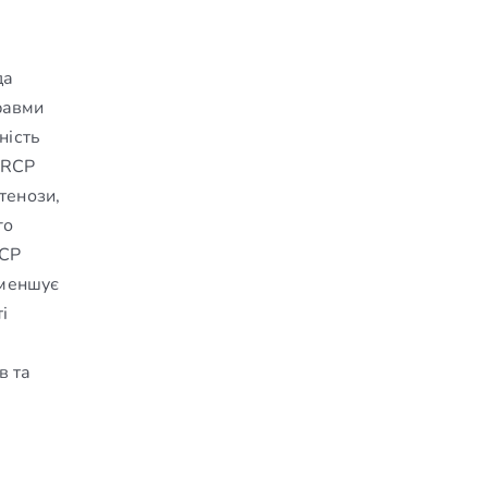
да
травми
ність
MRCP
тенози,
го
RCP
зменшує
і
в та