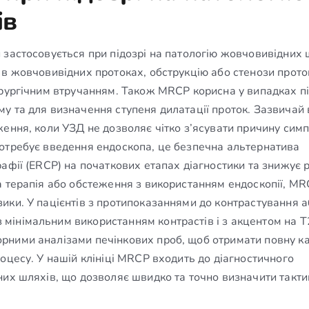
ів
 застосовується при підозрі на патологію жовчовивідних 
в жовчовивідних протоках, обструкцію або стенози проток
ірургічним втручанням. Також MRCP корисна у випадках п
у та для визначення ступеня дилатації проток. Зазвичай
ення, коли УЗД не дозволяє чітко з’ясувати причину симп
потребує введення ендоскопа, це безпечна альтернатива
афії (ERCP) на початкових етапах діагностики та знижує 
а терапія або обстеження з використанням ендоскопії, M
ики. У пацієнтів з протипоказаннями до контрастування а
мінімальним використанням контрастів і з акцентом на Т
рними аналізами печінкових проб, щоб отримати повну к
оцесу. У нашій клініці MRCP входить до діагностичного
них шляхів, що дозволяє швидко та точно визначити такти