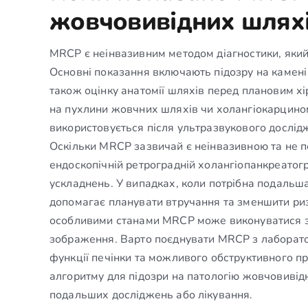
жовчовивідних шлях
MRCP є неінвазивним методом діагностики, який
Основні показання включають підозру на камені 
також оцінку анатомії шляхів перед плановим х
на пухлини жовчних шляхів чи холангіокарцином
використовується після ультразвукового дослідж
Оскільки MRCP зазвичай є неінвазивною та не 
ендоскопічній ретроградній холангіопанкреатогр
ускладнень. У випадках, коли потрібна подальш
допомагає планувати втручання та зменшити риз
особливими станами MRCP може виконуватися з 
зображення. Варто поєднувати MRCP з лаборато
функції печінки та можливого обструктивного пр
алгоритму для підозри на патологію жовчовивід
подальших досліджень або лікування.