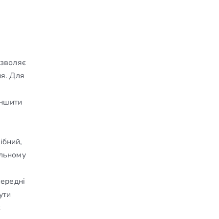
озволяє
ня. Для
еншити
ібний,
ильному
передні
ути
є