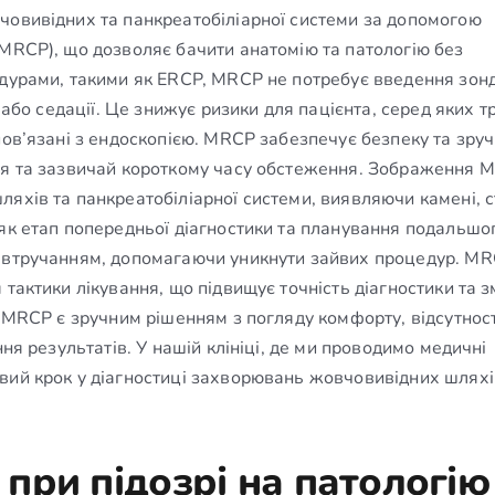
човивідних та панкреатобіліарної системи за допомогою
(MRCP), що дозволяє бачити анатомію та патологію без
едурами, такими як ERCP, MRCP не потребує введення зон
ї або седації. Це знижує ризики для пацієнта, серед яких 
пов’язані з ендоскопією. MRCP забезпечує безпеку та зруч
ння та зазвичай короткому часу обстеження. Зображення 
яхів та панкреатобіліарної системи, виявляючи камені, с
 як етап попередньої діагностики та планування подальшо
м втручанням, допомагаючи уникнути зайвих процедур. M
 тактики лікування, що підвищує точність діагностики та 
в MRCP є зручним рішенням з погляду комфорту, відсутност
ння результатів. У нашій клініці, де ми проводимо медичні
вий крок у діагностиці захворювань жовчовивідних шляхі
при підозрі на патологію