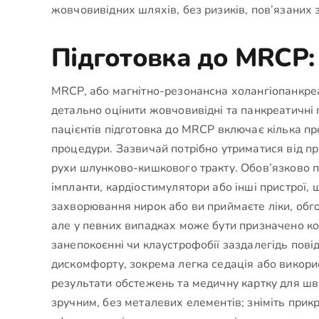
жовчовивідних шляхів, без ризиків, пов’язаних з
Підготовка до MRCP: 
MRCP, або магнітно-резонансна холангіопанкреа
детально оцінити жовчовивідні та панкреатичні
пацієнтів підготовка до MRCP включає кілька пр
процедури. Зазвичай потрібно утриматися від пр
рухи шлунково-кишкового тракту. Обов’язково по
імпланти, кардіостимулятори або інші пристрої,
захворювання нирок або ви приймаєте ліки, обгов
але у певних випадках може бути призначено ко
занепокоєнні чи клаустрофобії заздалегідь по
дискомфорту, зокрема легка седація або викори
результати обстежень та медичну картку для шви
зручним, без металевих елементів; зніміть прик