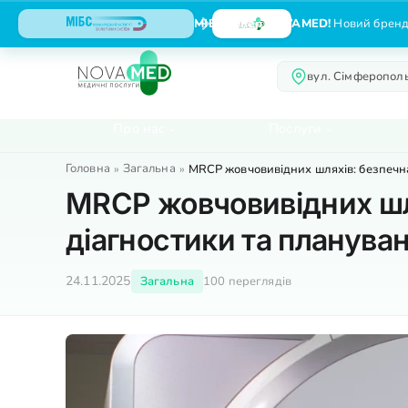
МІБС тепер NOVAMED!
Новий бренд,
вул. Сімферополь
Про нас
Послуги
Головна
Загальна
»
»
MRCP жовчовивідних шляхів: безпечна
MRCP жовчовивідних шля
діагностики та планува
24.11.2025
Загальна
100 переглядів