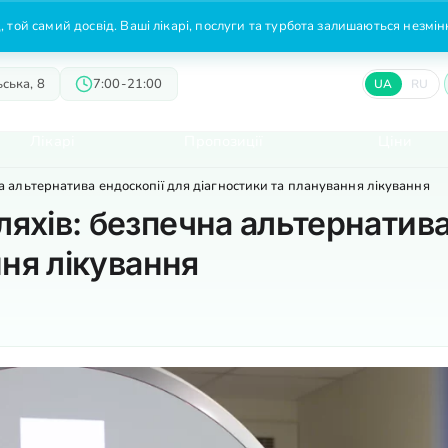
 той самий досвід. Ваші лікарі, послуги та турбота залишаються незмі
ська, 8
7:00-21:00
UA
RU
Лікарі
Пропозиції
Ціни
 альтернатива ендоскопії для діагностики та планування лікування
хів: безпечна альтернатива
ння лікування