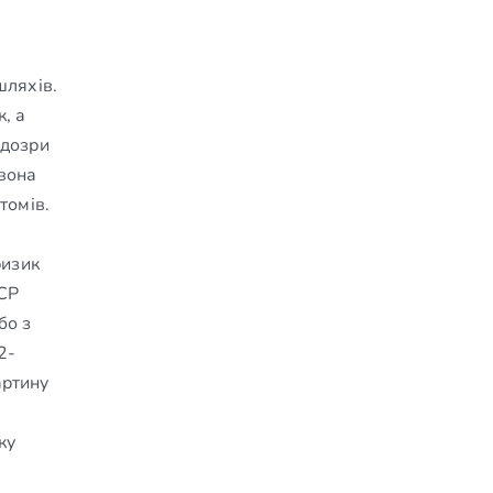
шляхів.
, а
ідозри
 вона
томів.
ризик
RCP
бо з
2-
артину
ку