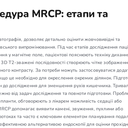
едура MRCP: етапи та
тографія, дозволяє детально оцінити жовчовивідні та
івського випромінювання. Під час етапів дослідження пац
ня у магнітне поле, пацієнтові пояснюють техніку диханн
 3D T2-зважені послідовності створюють чітке зображен
ного контрасту. За потреби можуть застосовуватися дода
кщо це необхідно для окреслення окремих ділянок. Підго
ин до дослідження для зменшення рухів кишечника. Тривал
ежно від задач дослідження та повноти підготовки. Пробл
 імпланти, обговорюють з лікарем можливість седації або
 MRCP допомагає виявити камені, звуження, пухлини або
ротоках та часто є ключовим елементом планування пода
 ефективною альтернативою ендоскопії для оцінки прохідн