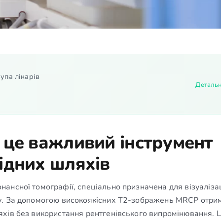
упа лікарів
Деталь
 це важливий інструмент
ідних шляхів
ансної томографії, спеціально призначена для візуалізац
у. За допомогою високоякісних T2-зображень MRCP отри
яхів без використання рентгенівського випромінювання. 