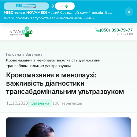
×
МІБС тепер NOVAMED!
Новий бренд, той самий досвід. Ваші
лікарі, послуги та турбота залишаються незмінними.
(050) 390-79-77
7:00-21:00
Головна
Загальна
»
»
Кровомазання в менопаузі: важливість діагностики
трансабдомінальним ультразвуком
Кровомазання в менопаузі:
важливість діагностики
трансабдомінальним ультразвуком
11.10.2023
Загальна
106 переглядів