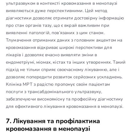
ультразвуком в контексті кровомазання в менопаузі
виявляються дуже перспективними. Цей метод
діагностики дозволяє отримати достовірну інформацію
про стан органів тазу, що є вкрай важливим при
виявленні патологій, пов’язаних з цим станом.
Тлумачення отриманих даних з головним акцентом на
кровомазання відкриває широкі перспективи для
лікарів і дозволяє вчасно виявляти зміни в
ендометріумі, міомах, кістах та інших утвореннях. Такий
підхід не тільки сприяє своєчасному лікуванню, але і
дозволяє попередити розвиток серйозних ускладнень.
Клініка МРТ з радістю пропонує своїм пацієнтам
послуги з трансабдомінального ультразвуку,
забезпечуючи високоякісну та професійну діагностику
для ефективного лікування кровомазання в менопаузі.
7. Лікування та профілактика
кровомазання в менопаузі