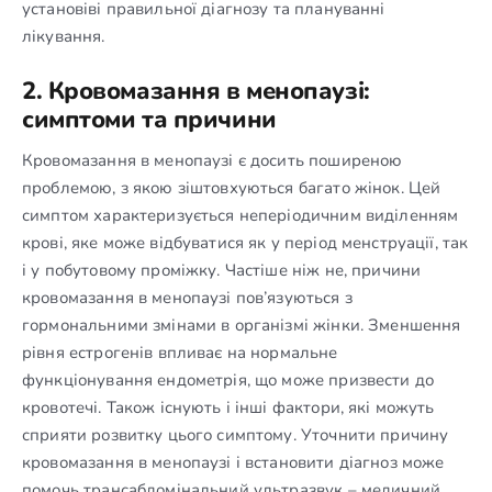
установіві правильної діагнозу та плануванні
лікування.
2. Кровомазання в менопаузі:
симптоми та причини
Кровомазання в менопаузі є досить поширеною
проблемою, з якою зіштовхуються багато жінок. Цей
симптом характеризується неперіодичним виділенням
крові, яке може відбуватися як у період менструації, так
і у побутовому проміжку. Частіше ніж не, причини
кровомазання в менопаузі пов’язуються з
гормональними змінами в організмі жінки. Зменшення
рівня естрогенів впливає на нормальне
функціонування ендометрія, що може призвести до
кровотечі. Також існують і інші фактори, які можуть
сприяти розвитку цього симптому. Уточнити причину
кровомазання в менопаузі і встановити діагноз може
помочь трансабдомінальний ультразвук – медичний