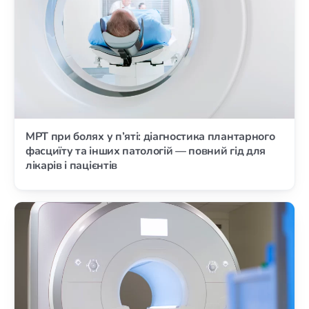
МРТ при болях у п’яті: діагностика плантарного
фасциїту та інших патологій — повний гід для
лікарів і пацієнтів