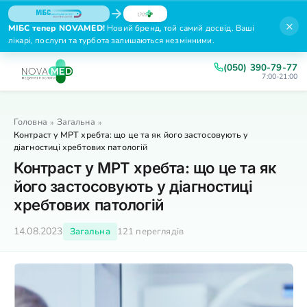
×
МІБС тепер NOVAMED!
Новий бренд, той самий досвід. Ваші
лікарі, послуги та турбота залишаються незмінними.
(050) 390-79-77
7:00-21:00
Головна
Загальна
»
»
Контраст у МРТ хребта: що це та як його застосовують у
діагностиці хребтових патологій
Контраст у МРТ хребта: що це та як
його застосовують у діагностиці
хребтових патологій
14.08.2023
Загальна
121 переглядів