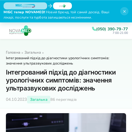
×
МІБС тепер NOVAMED!
Новий бренд, той самий досвід. Ваші
лікарі, послуги та турбота залишаються незмінними.
(050) 390-79-77
7:00-21:00
Головна
Загальна
»
»
Інтегрований підхід до діагностики урологічних симптомів:
значення ультразвукових досліджень
Інтегрований підхід до діагностики
урологічних симптомів: значення
ультразвукових досліджень
04.10.2023
Загальна
86 переглядів