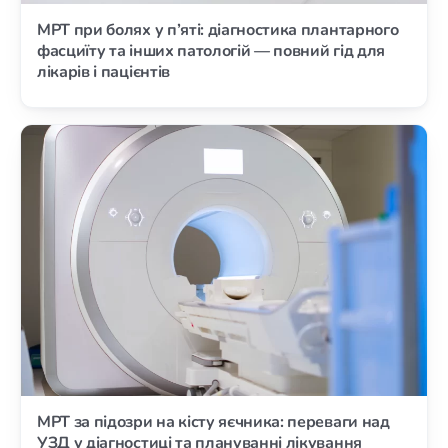
МРТ при болях у п’яті: діагностика плантарного
фасциїту та інших патологій — повний гід для
лікарів і пацієнтів
МРТ за підозри на кісту яєчника: переваги над
УЗД у діагностиці та плануванні лікування