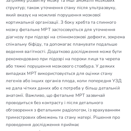
затримку розвитку мозку та інші аномалії мозкових
структур; також уточнення стану після ультразвуку,
який вказує на можливі порушення мозкової
кортикальної організації. З боку хребта та спинного
мозку фетальне МРТ застосовується для уточнення
діагнозу при підозрі на спінномозкові дефекти, зокрема
спінальну біфіду, та допомагає планувати подальше
ведення вагітності. Додатково дослідження може бути
рекомендовано при підозрі на пороки лиця та черепа
або тяжкі порушення мозкового стовбура. У деяких
випадках МРТ використовується для оцінки стану
легенів або інших органів плода, коли попередня УЗД
не дала чітких даних або є потреба у більш детальній
анатомії. Важливо, що фетальне МРТ зазвичай
проводиться без контрасту і після детального
обговорення з фетальним радіологом, із врахуванням
триместрових обмежень та стану матері. Рішення про
проведення дослідження приймає