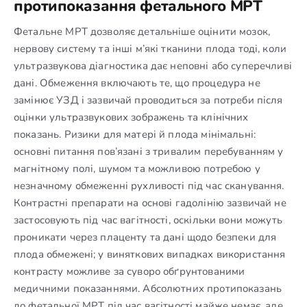
протипоказання фетального МРТ
Фетальне МРТ дозволяє детальніше оцінити мозок,
нервову систему та інші м’які тканини плода тоді, коли
ультразвукова діагностика дає неповні або суперечливі
дані. Обмеження включають те, що процедура не
замінює УЗД і зазвичай проводиться за потреби після
оцінки ультразвукових зображень та клінічних
показань. Ризики для матері й плода мінімальні:
основні питання пов’язані з тривалим перебуванням у
магнітному полі, шумом та можливою потребою у
незначному обмеженні рухливості під час сканування.
Контрастні препарати на основі гадолінію зазвичай не
застосовують під час вагітності, оскільки вони можуть
проникати через плаценту та дані щодо безпеки для
плода обмежені; у виняткових випадках використання
контрасту можливе за суворо обґрунтованими
медичними показаннями. Абсолютних протипоказань
до фетальної МРТ під час вагітності майже немає, але