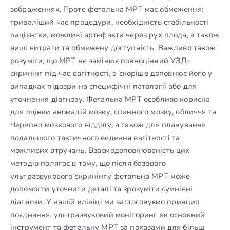
зображеннях. Проте фетальна МРТ має обмеження:
триваліший час процедури, необхідність стабільності
пацієнтки, можливі артефакти через рух плода, а також
вищі витрати та обмежену доступність. Важливо також
розуміти, що МРТ не замінює повноцінний УЗД-
скринінг під час вагітності, а скоріше доповнює його у
випадках підозри на специфічні патології або для
уточнення діагнозу. Фетальна МРТ особливо корисна
для оцінки аномалій мозку, спинного мозку, обличчя та
Черепно‑мозкового відділу, а також для планування
подальшого тактичного ведення вагітності та
можливих втручань. Взаємодоповнюваність цих
методів полягає в тому, що після базового
ультразвукового скринінгу фетальна МРТ може
допомогти уточнити деталі та зрозуміти сумнівні
діагнози. У нашій клініці ми застосовуємо принцип
поєднання: ультразвуковий моніторинг як основний
інструмент та фетальну МРТ за показами для більш