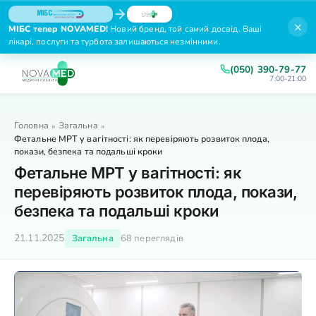
×
МІБС тепер NOVAMED!
Новий бренд, той самий досвід. Ваші
лікарі, послуги та турбота залишаються незмінними.
(050) 390-79-77
7:00-21:00
Головна
Загальна
»
»
Фетальне МРТ у вагітності: як перевіряють розвиток плода,
покази, безпека та подальші кроки
Фетальне МРТ у вагітності: як
перевіряють розвиток плода, покази,
безпека та подальші кроки
21.11.2025
Загальна
68 переглядів