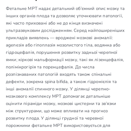
Фетальне МРТ надає детальний об’ємний опис мозку та
інших органів плода та дозволяє уточнювати патології,
які часто приховані або не до кінця визначені
ультразвуковим дослідженням. Серед найпоширеніших
прикладів виявлень — вроджені мозкові аномалії:
agenезія або гіпоплазія мозолистого тіла, водянка або
гідроцефалія, порушення розвитку задньої черепної
ямки; кіркові мальформації мозку, такі як лізенцефалія,
полімікрогірія та поренцефалія. До числа
розпізнаваних патологій входять також спінальні
дефекти, зокрема spina bifida, а також гідромієлія та
інші аномалії спинного мозку. У ділянці черепно-
мозкового комплексу МРТ допомагає детальніше
оцінити піраміди мозку, мозкові цистерни та зв’язки
між структурами, що може впливати на прогноз
розвитку плода. У ділянці грудної та черевної
порожнини фетальне МРТ використовується для