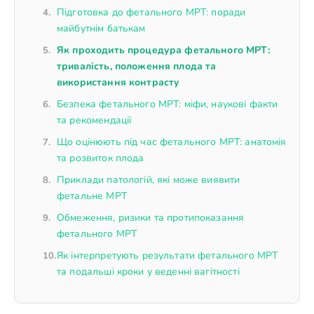
Підготовка до фетального МРТ: поради
майбутнім батькам
Як проходить процедура фетального МРТ:
тривалість, положення плода та
використання контрасту
Безпека фетального МРТ: міфи, наукові факти
та рекомендації
Що оцінюють під час фетального МРТ: анатомія
та розвиток плода
Приклади патологій, які може виявити
фетальне МРТ
Обмеження, ризики та протипоказання
фетального МРТ
Як інтерпретують результати фетального МРТ
та подальші кроки у веденні вагітності