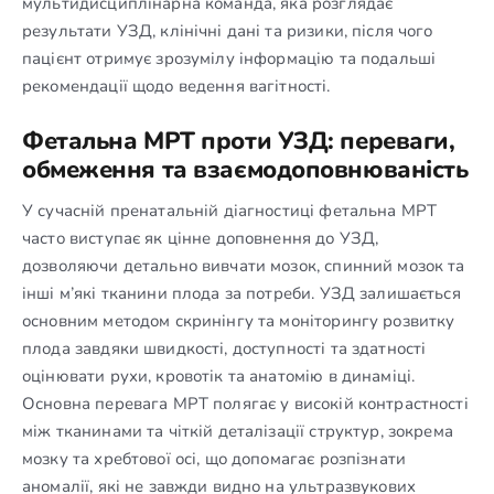
мультидисциплінарна команда, яка розглядає
результати УЗД, клінічні дані та ризики, після чого
пацієнт отримує зрозумілу інформацію та подальші
рекомендації щодо ведення вагітності.
Фетальна МРТ проти УЗД: переваги,
обмеження та взаємодоповнюваність
У сучасній пренатальній діагностиці фетальна МРТ
часто виступає як цінне доповнення до УЗД,
дозволяючи детально вивчати мозок, спинний мозок та
інші м’які тканини плода за потреби. УЗД залишається
основним методом скринінгу та моніторингу розвитку
плода завдяки швидкості, доступності та здатності
оцінювати рухи, кровотік та анатомію в динаміці.
Основна перевага МРТ полягає у високій контрастності
між тканинами та чіткій деталізації структур, зокрема
мозку та хребтової осі, що допомагає розпізнати
аномалії, які не завжди видно на ультразвукових