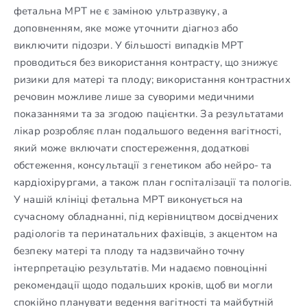
фетальна МРТ не є заміною ультразвуку, а
доповненням, яке може уточнити діагноз або
виключити підозри. У більшості випадків МРТ
проводиться без використання контрасту, що знижує
ризики для матері та плоду; використання контрастних
речовин можливе лише за суворими медичними
показаннями та за згодою пацієнтки. За результатами
лікар розробляє план подальшого ведення вагітності,
який може включати спостереження, додаткові
обстеження, консультації з генетиком або нейро- та
кардіохірургами, а також план госпіталізації та пологів.
У нашій клініці фетальна МРТ виконується на
сучасному обладнанні, під керівництвом досвідчених
радіологів та перинатальних фахівців, з акцентом на
безпеку матері та плоду та надзвичайно точну
інтерпретацію результатів. Ми надаємо повноцінні
рекомендації щодо подальших кроків, щоб ви могли
спокійно планувати ведення вагітності та майбутній