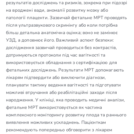
результатів досліджень та ризиків, зокрема при підозрі
на вроджені вади, аномалії розвитку мозку або
патології плаценти. Зазвичай фетальне МРТ проводять
після ультразвукового скринінгу або коли потрібна
більш детальна анатомічна оцінка; воно не замінює
УЗД, а доповнює його. Важливий аспект безпеки:
дослідження зазвичай проводиться без контрастів,
дотримуються протоколи під час вагітності та
використовується обладнання з сертифікацією для
фетальних досліджень. Результати МРТ допомагають
лікарям підтвердити або виключити діагнози,
планувати тактику ведення вагітності та підготувати
можливі втручання або реабілітаційні заходи після
народження. У клініці, яка проводить медичні аналізи,
фетальне МРТ використовується як частина
комплексного моніторингу розвитку плода та раннього
виявлення можливих ускладнень. Пацієнткам
рекомендують попередньо обговорити з лікарем