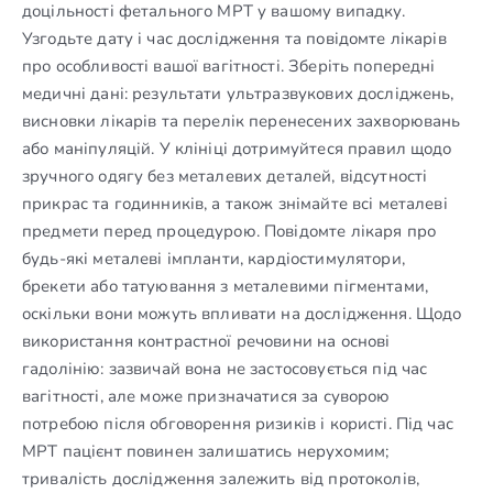
доцільності фетального МРТ у вашому випадку.
Узгодьте дату і час дослідження та повідомте лікарів
про особливості вашої вагітності. Зберіть попередні
медичні дані: результати ультразвукових досліджень,
висновки лікарів та перелік перенесених захворювань
або маніпуляцій. У клініці дотримуйтеся правил щодо
зручного одягу без металевих деталей, відсутності
прикрас та годинників, а також знімайте всі металеві
предмети перед процедурою. Повідомте лікаря про
будь-які металеві імпланти, кардіостимулятори,
брекети або татуювання з металевими пігментами,
оскільки вони можуть впливати на дослідження. Щодо
використання контрастної речовини на основі
гадолінію: зазвичай вона не застосовується під час
вагітності, але може призначатися за суворою
потребою після обговорення ризиків і користі. Під час
МРТ пацієнт повинен залишатись нерухомим;
тривалість дослідження залежить від протоколів,