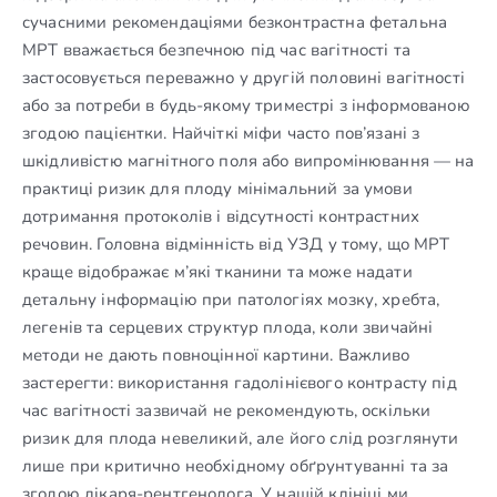
сучасними рекомендаціями безконтрастна фетальна
МРТ вважається безпечною під час вагітності та
застосовується переважно у другій половині вагітності
або за потреби в будь-якому триместрі з інформованою
згодою пацієнтки. Найчіткі міфи часто пов’язані з
шкідливістю магнітного поля або випромінювання — на
практиці ризик для плоду мінімальний за умови
дотримання протоколів і відсутності контрастних
речовин. Головна відмінність від УЗД у тому, що МРТ
краще відображає м’які тканини та може надати
детальну інформацію при патологіях мозку, хребта,
легенів та серцевих структур плода, коли звичайні
методи не дають повноцінної картини. Важливо
застерегти: використання гадолінієвого контрасту під
час вагітності зазвичай не рекомендують, оскільки
ризик для плода невеликий, але його слід розглянути
лише при критично необхідному обґрунтуванні та за
згодою лікаря-рентгенолога. У нашій клініці ми