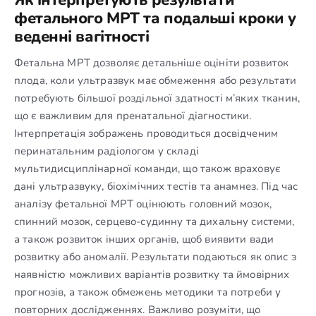
фетального МРТ та подальші кроки у
веденні вагітності
Фетальна МРТ дозволяє детальніше оцініти розвиток
плода, коли ультразвук має обмеження або результати
потребують більшої роздільної здатності м’яких тканин,
що є важливим для пренатальної діагностики.
Інтерпретація зображень проводиться досвідченим
перинатальним радіологом у складі
мультидисциплінарної команди, що також враховує
дані ультразвуку, біохімічних тестів та анамнез. Під час
аналізу фетальної МРТ оцінюють головний мозок,
спинний мозок, серцево-судинну та дихальну системи,
а також розвиток інших органів, щоб виявити вади
розвитку або аномалії. Результати подаються як опис з
наявністю можливих варіантів розвитку та ймовірних
прогнозів, а також обмежень методики та потреби у
повторних дослідженнях. Важливо розуміти, що