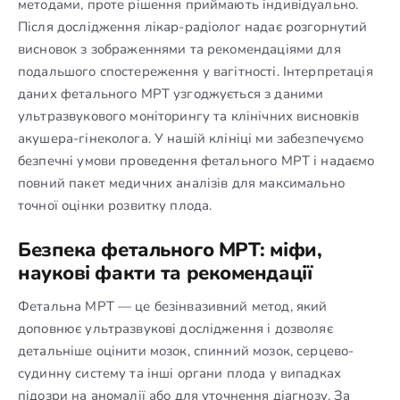
методами, проте рішення приймають індивідуально.
Після дослідження лікар-радіолог надає розгорнутий
висновок з зображеннями та рекомендаціями для
подальшого спостереження у вагітності. Інтерпретація
даних фетального МРТ узгоджується з даними
ультразвукового моніторингу та клінічних висновків
акушера-гінеколога. У нашій клініці ми забезпечуємо
безпечні умови проведення фетального МРТ і надаємо
повний пакет медичних аналізів для максимально
точної оцінки розвитку плода.
Безпека фетального МРТ: міфи,
наукові факти та рекомендації
Фетальна МРТ — це безінвазивний метод, який
доповнює ультразвукові дослідження і дозволяє
детальніше оцінити мозок, спинний мозок, серцево-
судинну систему та інші органи плода у випадках
підозри на аномалії або для уточнення діагнозу. За