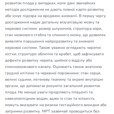
розвиток плода у випадках, коли дані звичайних
методів дослідження не дають повної карти розвитку
або існує підозра на вроджені аномалії. В першу чергу
дослідження надає детальну візуалізацію мозку та
нервової системи: розмір шлуночків, структура кори,
стан мозкового стебла та спинного мозку, що дозволяє
виявляти порушення нейроразвитку та аномалії
нервової системи. Також уважно оглядають черепні
кістки, структури обличчя та хребет, щоб зафіксувати
дефекти розвитку черепа, шийного відділу або
спинномозкового каналу. Оцінюють також анатомію
грудної клітини та черевної порожнини: стан серця,
великі судини, легеневу тканину та окремі внутрішні
органи, що допомагає розуміти загальний розвиток
плода. Не менше уваги приділяють плаценті та
навколоплідним водам, адже їх стан та кількість
можуть вказувати на ризики гестаційного викидня або
затримки розвитку. МРТ зазвичай проводиться без