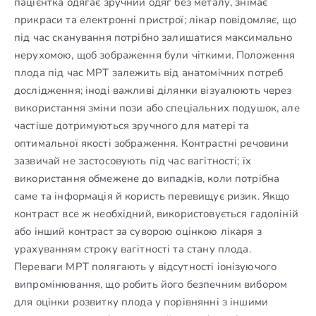
пацієнтка одягає зручний одяг без металу, знімає
прикраси та електронні пристрої; лікар повідомляє, що
під час сканування потрібно залишатися максимально
нерухомою, щоб зображення були чіткими. Положення
плода під час МРТ залежить від анатомічних потреб
дослідження; іноді важливі ділянки візуалюють через
використання зміни пози або спеціальних подушок, але
частіше дотримуються зручного для матері та
оптимальної якості зображення. Контрастні речовини
зазвичай не застосовують під час вагітності; їх
використання обмежене до випадків, коли потрібна
саме та інформація й користь перевищує ризик. Якщо
контраст все ж необхідний, використовується гадоліній
або інший контраст за суворою оцінкою лікаря з
урахуванням строку вагітності та стану плода.
Переваги МРТ полягають у відсутності іонізуючого
випромінювання, що робить його безпечним вибором
для оцінки розвитку плода у порівнянні з іншими