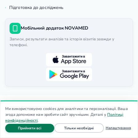
Підготовка до досліджень
Мобільний додаток NOVAMED
Записи, результати аналізів та історія візитів завжди у
телефоні.
ЄДРПОУ: 36002788
Ми використовуємо cookies для аналітики та персоналізації. Ваша
Юридична адреса: 02096, м. Київ, вул.
згода допоможе нам зробити сайт зручнішим. Деталі у
Політиці
конфіденційності
.
Сімферопольська, 8
файли cookie
файли cookie
Налаштування
Прийняти всі
Тільки необхідні
Фактична адреса: м. Київ, вул. Сімферопольська, 8
Головна
Запис
Дзвінок
Меню
Тел.:
(050) 390-79-77
| E-mail:
info@novamed.ua