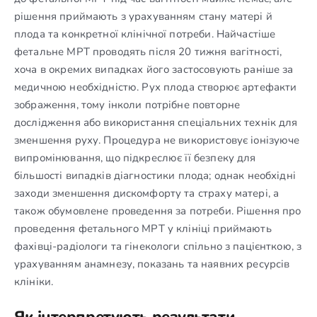
рішення приймають з урахуванням стану матері й
плода та конкретної клінічної потреби. Найчастіше
фетальне МРТ проводять після 20 тижня вагітності,
хоча в окремих випадках його застосовують раніше за
медичною необхідністю. Рух плода створює артефакти
зображення, тому інколи потрібне повторне
дослідження або використання спеціальних технік для
зменшення руху. Процедура не використовує іонізуюче
випромінювання, що підкреслює її безпеку для
більшості випадків діагностики плода; однак необхідні
заходи зменшення дискомфорту та страху матері, а
також обумовлене проведення за потреби. Рішення про
проведення фетального МРТ у клініці приймають
фахівці-радіологи та гінекологи спільно з пацієнткою, з
урахуванням анамнезу, показань та наявних ресурсів
клініки.
Як інтерпретують результати