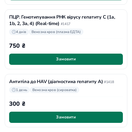
ПЦР. Генотипування РНК вірусу гепатиту С (1a,
1b, 2, 3a, 4) (Real-time)
#1417
4 днів
Венозна кров (плазма ЕДТА)
750 ₴
Замовити
Антитіла до HAV (діагностика гепатиту А)
#1418
1 день
Венозна кров (сироватка)
300 ₴
Замовити