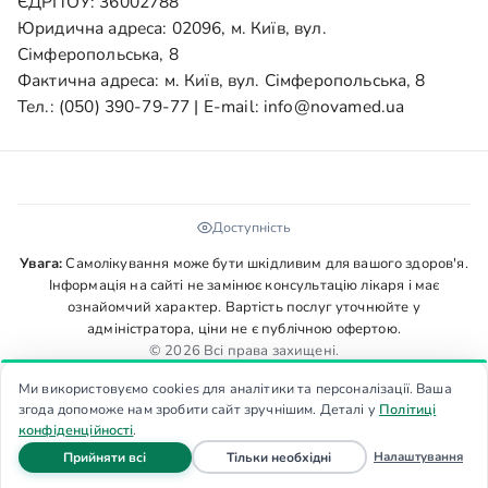
ЄДРПОУ: 36002788
Юридична адреса: 02096, м. Київ, вул.
Сімферопольська, 8
Фактична адреса: м. Київ, вул. Сімферопольська, 8
Тел.:
(050) 390-79-77
| E-mail:
info@novamed.ua
Доступність
Увага:
Самолікування може бути шкідливим для вашого здоров'я.
Інформація на сайті не замінює консультацію лікаря і має
ознайомчий характер. Вартість послуг уточнюйте у
адміністратора, ціни не є публічною офертою.
© 2026 Всі права захищені.
Ми використовуємо cookies для аналітики та персоналізації. Ваша
згода допоможе нам зробити сайт зручнішим. Деталі у
Політиці
конфіденційності
.
файли cookie
файли cookie
Налаштування
Прийняти всі
Тільки необхідні
Головна
Запис
Дзвінок
Меню