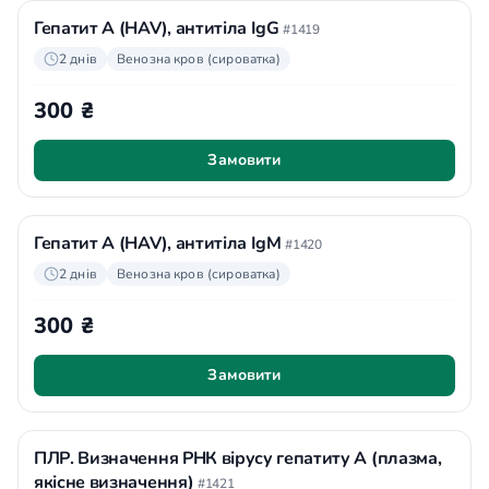
Гепатит А (HAV), антитіла IgG
#1419
2 днів
Венозна кров (сироватка)
300 ₴
Замовити
Гепатит А (HAV), антитіла IgМ
#1420
2 днів
Венозна кров (сироватка)
300 ₴
Замовити
ПЛР. Визначення РНК вірусу гепатиту А (плазма,
якісне визначення)
#1421