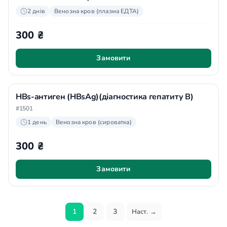
2 днів
Венозна кров (плазма ЕДТА)
300 ₴
Замовити
HBs-антиген (HBsAg)(діагностика гепатиту В)
#1501
1 день
Венозна кров (сироватка)
300 ₴
Замовити
1
2
3
Наст. →
Пагінація записів