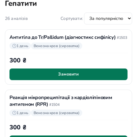
Гепатити
26 аналізів
Сортувати:
Антитіла до Tr/Pallidum (діагностикс сифілісу)
#1503
1 день
Венозна кров (сироватка)
300 ₴
Замовити
Реакція мікропреципітації з кардіоліпіновим
антигеном (RPR)
#1504
1 день
Венозна кров (сироватка)
300 ₴