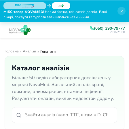
×
МІБС тепер NOVAMED!
Новий бренд, той самий досвід. Ваші
лікарі, послуги та турбота залишаються незмінними.
(050) 390-79-77
7:00-21:00
Головна
Аналізи
»
»
Гепатити
Каталог аналізів
Більше 50 видів лабораторних досліджень у
мережі NovaMed. Загальний аналіз крові,
гормони, онкомаркери, вітаміни, інфекції.
Результати онлайн, виклик медсестри додому.