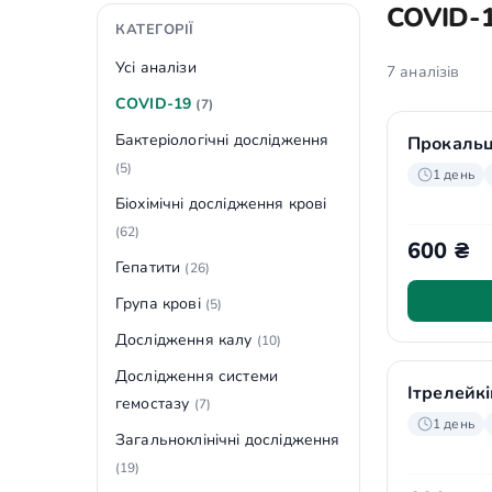
COVID-
КАТЕГОРІЇ
Усі аналізи
7 аналізів
COVID-19
(7)
Бактеріологічні дослідження
Прокальц
(5)
1 день
Біохімічні дослідження крові
(62)
600 ₴
Гепатити
(26)
Група крові
(5)
Дослідження калу
(10)
Дослідження системи
Ітрелейкі
гемостазу
(7)
1 день
Загальноклінічні дослідження
(19)