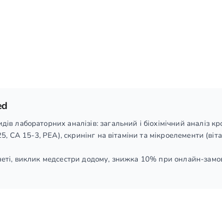
ed
в лабораторних аналізів: загальний і біохімічний аналіз кр
5, СА 15-3, РЕА), скринінг на вітаміни та мікроелементи (віт
еті, виклик медсестри додому, знижка 10% при онлайн-замов