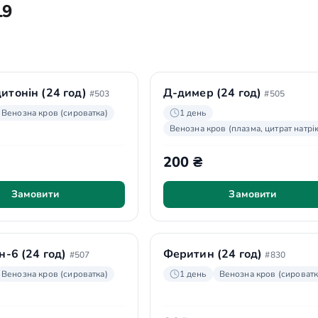
19
итонін (24 год)
Д-димер (24 год)
#503
#505
Венозна кров (сироватка)
1 день
Венозна кров (плазма, цитрат натрі
200 ₴
Замовити
Замовити
н-6 (24 год)
Феритин (24 год)
#507
#830
Венозна кров (сироватка)
1 день
Венозна кров (сироватк