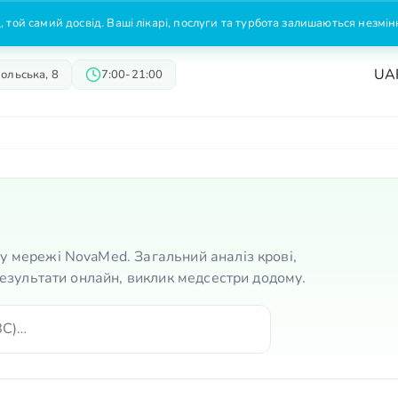
 той самий досвід. Ваші лікарі, послуги та турбота залишаються незмі
UA
ольська, 8
7:00-21:00
Лікарі
Пропозиції
Ціни
у мережі NovaMed. Загальний аналіз крові,
 Результати онлайн, виклик медсестри додому.