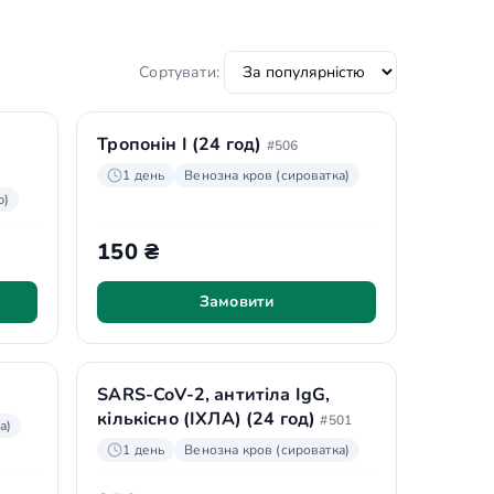
Сортувати:
Тропонін І (24 год)
#506
1 день
Венозна кров (сироватка)
ю)
150 ₴
Замовити
SARS-CoV-2, антитіла IgG,
кількісно (ІХЛА) (24 год)
#501
а)
1 день
Венозна кров (сироватка)