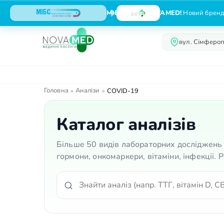
МІБС тепер NOVAMED!
Новий бренд,
вул. Сімфероп
Про нас
Послуги
Головна
Аналізи
»
»
COVID-19
Каталог аналізів
Більше 50 видів лабораторних досліджень 
гормони, онкомаркери, вітаміни, інфекції.