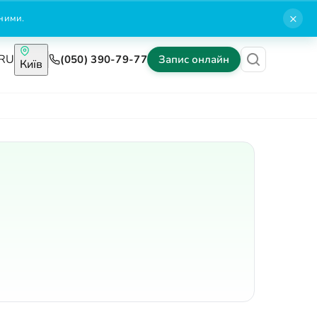
×
нними.
RU
(050) 390-79-77
Запис онлайн
Київ
Блог
Контакти