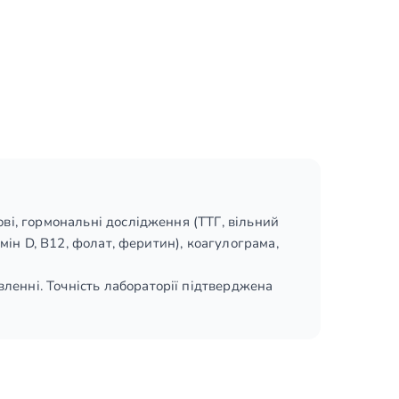
ові, гормональні дослідження (ТТГ, вільний
амін D, B12, фолат, феритин), коагулограма,
ленні. Точність лабораторії підтверджена