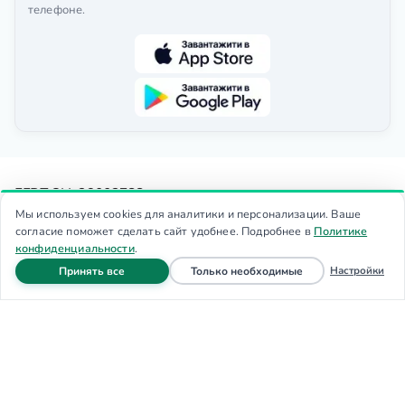
телефоне.
ЕГРПОУ: 36002788
Юридический адрес: 02096, м. Київ, вул.
Мы используем cookies для аналитики и персонализации. Ваше
согласие поможет сделать сайт удобнее. Подробнее в
Политике
Сімферопольська, 8
конфиденциальности
.
Фактический адрес: м. Київ, вул. Сімферопольська, 8
файлы cookie
файлы cookie
Настройки
Принять все
Только необходимые
Тел.:
(050) 390-79-77
| E-mail:
info@novamed.ua
Главная
Запись
Звонок
Меню
Доступность