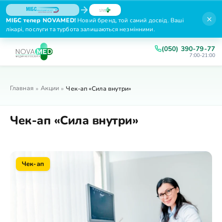
×
МІБС тепер NOVAMED!
Новий бренд, той самий досвід. Ваші
лікарі, послуги та турбота залишаються незмінними.
(050) 390-79-77
7:00-21:00
Главная
Акции
»
»
Чек-ап «Сила внутри»
Чек-ап «Сила внутри»
Чек-ап