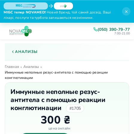
×
МІБС тепер NOVAMED!
Новий бренд, той самий досвід. Ваші
лікарі, послуги та турбота залишаються незмінними.
(050) 390-79-77
7:00-21:00
АНАЛИЗЫ
Главная
Анализы
»
»
Иммунные неполные резус-антитела с помощью реакции
конглютинации
Иммунные неполные резус-
антитела с помощью реакции
конглютинации
#1705
300 ₴
цена онлайн