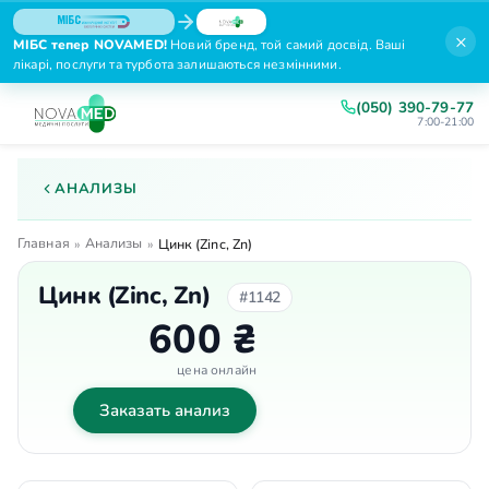
×
МІБС тепер NOVAMED!
Новий бренд, той самий досвід. Ваші
лікарі, послуги та турбота залишаються незмінними.
(050) 390-79-77
7:00-21:00
АНАЛИЗЫ
Главная
Анализы
»
»
Цинк (Zinc, Zn)
Цинк (Zinc, Zn)
#1142
600 ₴
цена онлайн
Заказать анализ