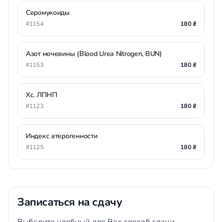
Серомукоиды
#1154
180 ₴
Азот мочевины (Blood Urea Nitrogen, BUN)
#1153
180 ₴
Хс. ЛПНП
#1123
180 ₴
Индекс атерогенности
#1125
180 ₴
Записаться на сдачу