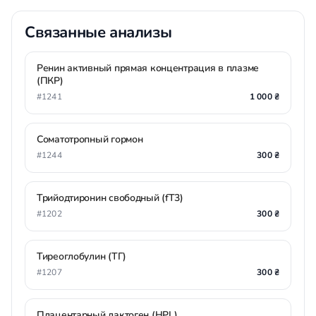
Связанные анализы
Ренин активный прямая концентрация в плазме
(ПКР)
#1241
1 000 ₴
Соматотропный гормон
#1244
300 ₴
Трийодтиронин свободный (fT3)
#1202
300 ₴
Тиреоглобулин (ТГ)
#1207
300 ₴
Плацентарный лактоген (HPL)