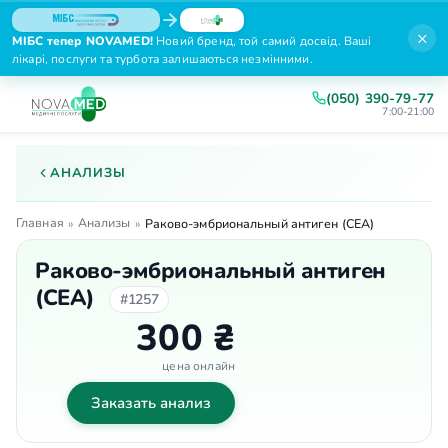
×
МІБС тепер NOVAMED!
Новий бренд, той самий досвід. Ваші
лікарі, послуги та турбота залишаються незмінними.
(050) 390-79-77
7:00-21:00
АНАЛИЗЫ
Главная
Анализы
»
»
Раково-эмбриональный антиген (СЕА)
Раково-эмбриональный антиген
(СЕА)
#1257
300 ₴
цена онлайн
Заказать анализ