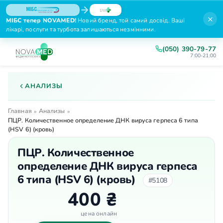
×
МІБС тепер NOVAMED!
Новий бренд, той самий досвід. Ваші
лікарі, послуги та турбота залишаються незмінними.
(050) 390-79-77
7:00-21:00
АНАЛИЗЫ
Главная
Анализы
»
»
ПЦР. Количественное определение ДНК вируса герпеса 6 типа
(HSV 6) (кровь)
ПЦР. Количественное
определение ДНК вируса герпеса
6 типа (HSV 6) (кровь)
#5108
400 ₴
цена онлайн