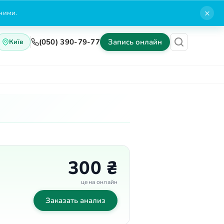
×
нними.
(050) 390-79-77
Запись онлайн
Київ
Блог
Контакты
300 ₴
цена онлайн
Заказать анализ