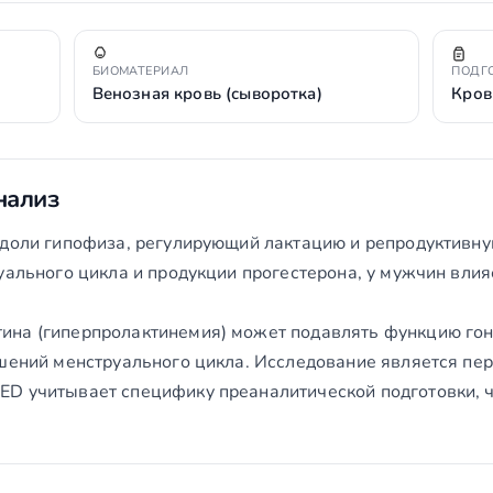
БИОМАТЕРИАЛ
ПОДГ
Венозная кровь (сыворотка)
Кров
нализ
 доли гипофиза, регулирующий лактацию и репродуктивн
уального цикла и продукции прогестерона, у мужчин влия
на (гиперпролактинемия) может подавлять функцию гон
ушений менструального цикла. Исследование является пе
D учитывает специфику преаналитической подготовки, ч