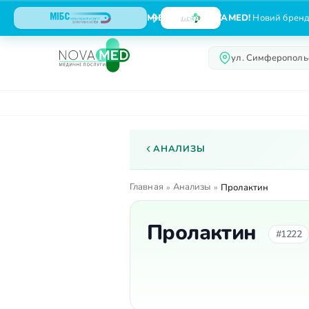
МІБС тепер NOVAMED!
Новий бренд,
ул. Симферопольс
О центре
Услуги
АНАЛИЗЫ
Главная
Анализы
»
»
Пролактин
Пролактин
#1222