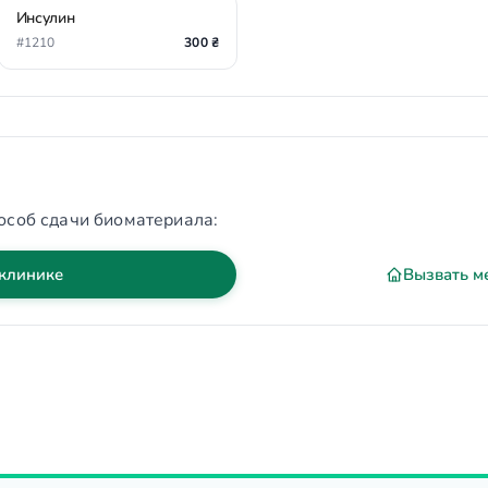
Инсулин
#1210
300 ₴
особ сдачи биоматериала:
 клинике
Вызвать м