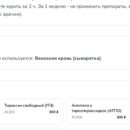
 Не курить за 2 ч. За 1 неделю - не принимать препараты
с врачом).
 используется:
Венозная кровь (сыворотка)
.
Тироксин свободный (fT4)
Антитела к
тиреопероксидазе (АТПО)
#1203
300 ₴
#1206
300 ₴