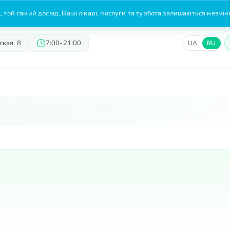
 той самий досвід. Ваші лікарі, послуги та турбота залишаються незмі
кая, 8
7:00-21:00
UA
RU
Врачи
Предложения
Цены