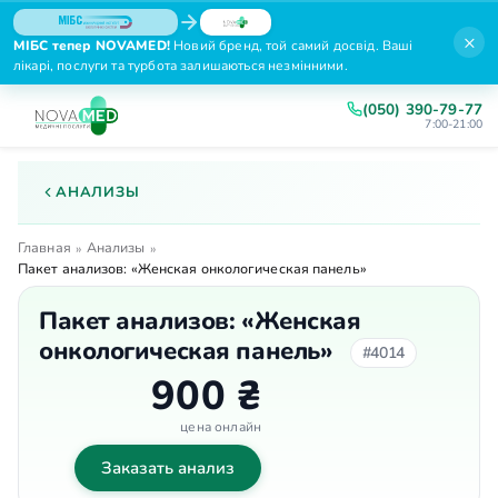
×
МІБС тепер NOVAMED!
Новий бренд, той самий досвід. Ваші
лікарі, послуги та турбота залишаються незмінними.
(050) 390-79-77
7:00-21:00
АНАЛИЗЫ
Главная
Анализы
»
»
Пакет анализов: «Женская онкологическая панель»
Пакет анализов: «Женская
онкологическая панель»
#4014
900 ₴
цена онлайн
Заказать анализ