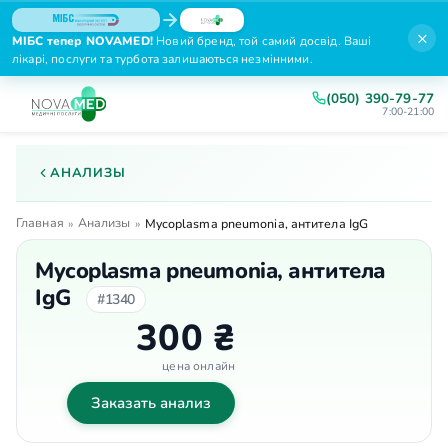
×
МІБС тепер NOVAMED!
Новий бренд, той самий досвід. Ваші
лікарі, послуги та турбота залишаються незмінними.
(050) 390-79-77
7:00-21:00
АНАЛИЗЫ
Главная
Анализы
»
»
Mycoplasma pneumonia, антитела IgG
Mycoplasma pneumonia, антитела
IgG
#1340
300 ₴
цена онлайн
Заказать анализ