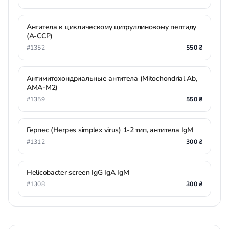
Антитела к циклическому цитруллиновому пептиду
(А-ССР)
#1352
550 ₴
Антимитохондриальные антитела (Mitochondrial Ab,
АMА-M2)
#1359
550 ₴
Герпес (Herpes simplex virus) 1-2 тип, антитела IgМ
#1312
300 ₴
Helicobacter sсreen IgG IgA IgM
#1308
300 ₴