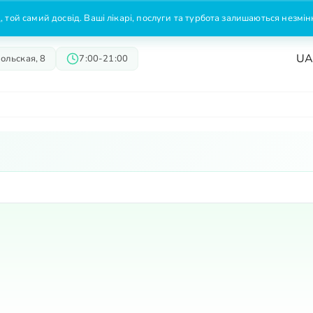
 той самий досвід. Ваші лікарі, послуги та турбота залишаються незмі
U
ольская, 8
7:00-21:00
Врачи
Предложения
Цены