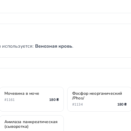
 используется:
Венозная кровь
.
Мочевина в моче
Фосфор неорганический
/Phos/
#1161
180 ₴
#1134
180 ₴
Амилаза панкреатическая
(сыворотка)