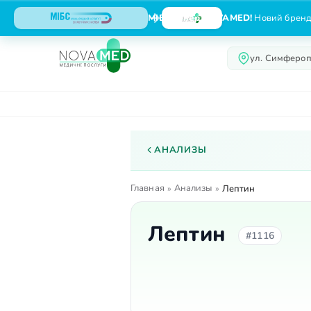
МІБС тепер NOVAMED!
Новий бренд,
ул. Симфероп
О центре
Услуги
АНАЛИЗЫ
Главная
Анализы
»
»
Лептин
Лептин
#1116