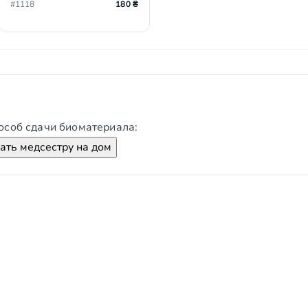
#1118
180 ₴
особ сдачи биоматериала:
ть медсестру на дом