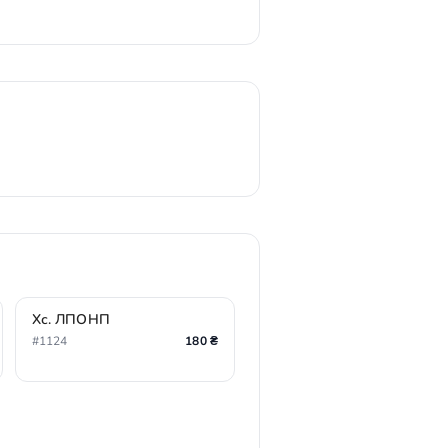
Хс. ЛПОНП
#1124
180 ₴