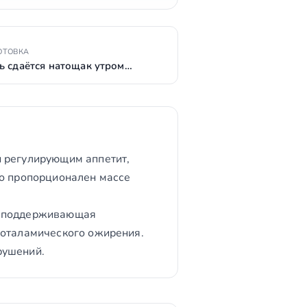
ОТОВКА
ь сдаётся натощак утром…
и регулирующим аппетит,
мо пропорционален массе
, поддерживающая
поталамического ожирения.
рушений.