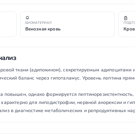
БИОМАТЕРИАЛ
ПОДГ
Венозная кровь
Кров
нализ
ровой ткани (адипокином), секретируемым адипоцитами 
ический баланс через гипоталамус. Уровень лептина пря
на повышен, однако формируется лептинорезистентность
 характерно для липодистрофии, нервной анорексии и ги
лиз в диагностике метаболических и репродуктивных на