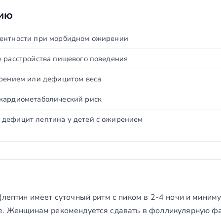
нию
тентности при морбидном ожирении
е расстройства пищевого поведения
ирением или дефицитом веса
кардиометаболический риск
дефицит лептина у детей с ожирением
(лептин имеет суточный ритм с пиком в 2-4 ночи и миниму
е. Женщинам рекомендуется сдавать в фолликулярную фаз