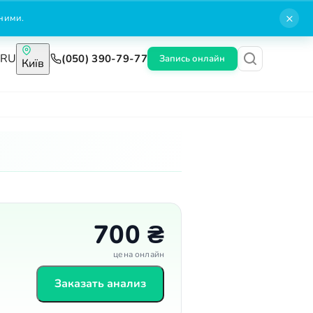
×
нними.
A
RU
(050) 390-79-77
Запись онлайн
Київ
Блог
Контакты
700 ₴
цена онлайн
Заказать анализ