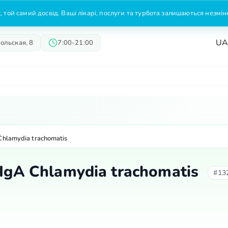
 той самий досвід. Ваші лікарі, послуги та турбота залишаються незмі
U
ольская, 8
7:00-21:00
Врачи
Предложения
Цены
hlamydia trachomatis
IgA Chlamydia trachomatis
#13