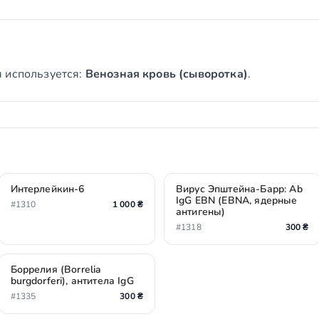
 используется:
Венозная кровь (сыворотка)
.
Интерлейкин-6
Вирус Эпштейна-Барр: Ab
IgG EBN (EBNA, ядерные
#1310
1 000 ₴
антигены)
#1318
300 ₴
Боррелия (Borrelia
burgdorferi), антитела IgG
#1335
300 ₴