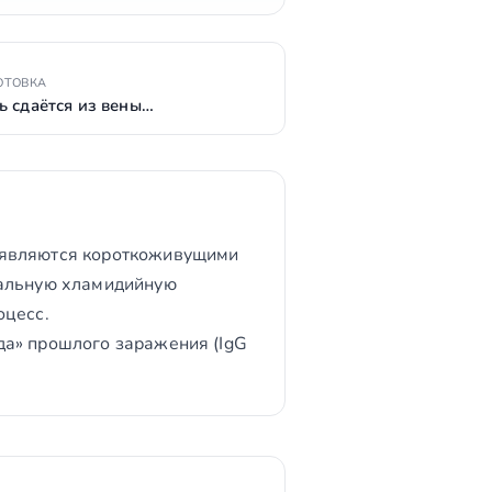
ОТОВКА
ь сдаётся из вены…
A являются короткоживущими
тальную хламидийную
оцесс.
да» прошлого заражения (IgG