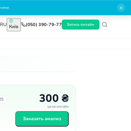
×
нними.
A
RU
(050) 390-79-77
Запись онлайн
Київ
Блог
Контакты
300 ₴
25
цена онлайн
Заказать анализ