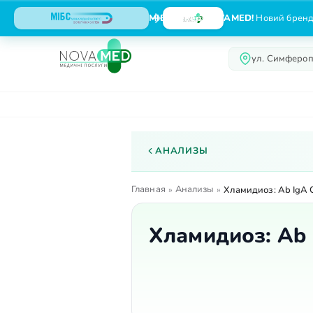
МІБС тепер NOVAMED!
Новий бренд,
ул. Симфероп
О центре
Услуги
АНАЛИЗЫ
Главная
Анализы
»
»
Хламидиоз: Ab IgA C
Хламидиоз: Ab 