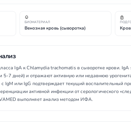
БИОМАТЕРИАЛ
ПОДГ
Венозная кровь (сыворотка)
Кров
нализ
ласса IgA к
Chlamydia trachomatis
в сыворотке крови. Ig
и 5-7 дней) и отражают активную или недавнюю урогени
 с IgM или IgG подтверждает текущий воспалительный пр
еренциации активной инфекции от серологического «сле
NOVAMED выполняет анализ методом ИФА.