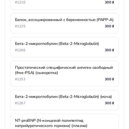
#1210
300 ₴
Белок, ассоциированный с беременностью (PAPP-А)
#1225
300 ₴
Бета-2-микроглобулин (Beta-2-Microglobulin)
#1266
300 ₴
Простатический специфический антиген свободный
(free-PSA) (сыворотка)
#1253
300 ₴
Бета-2-микроглобулин (Beta-2-Microglobulin) (моча)
#1267
300 ₴
NT-proBNP (N-концевой полипептид
натрийуретического гормона) (плазма)