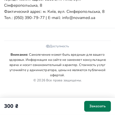
Сімферопольська, 8
Фактический адрес: м. Київ, вул. Сімферопольська, 8
Тел.:
(050) 390-79-77
| E-mail:
info@novamed.ua
Доступность
Внимание:
Самолечение может быть вредным для вашего
здоровья. Информация на сайте не заменяет консультацию
врача и носит ознакомительный характер. Стоимость услуг
уточняйте у администратора, цены не являются публичной
офертой.
© 2026 Все права защищены.
300 ₴
Заказать
Мы используем cookies для аналитики и персонализации. Ваше
согласие поможет сделать сайт удобнее. Подробнее в
Политике