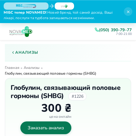
×
МІБС тепер NOVAMED!
Новий бренд, той самий досвід. Ваші
лікарі, послуги та турбота залишаються незмінними.
(050) 390-79-77
7:00-21:00
АНАЛИЗЫ
Главная
Анализы
»
»
Глобулин, связывающий половые гормоны (SHBG)
Глобулин, связывающий половые
гормоны (SHBG)
#1226
300 ₴
цена онлайн
Заказать анализ