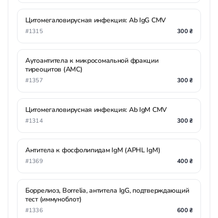
Цитомегаловирусная инфекция: Ab IgG CMV
#1315
300 ₴
Аутоантитела к микросомальной фракции
тиреоцитов (АМС)
#1357
300 ₴
Цитомегаловирусная инфекция: Ab IgM CMV
#1314
300 ₴
Антитела к фосфолипидам IgМ (APHL IgМ)
#1369
400 ₴
Боррелиоз, Borrelia, антитела IgG, подтверждающий
тест (иммуноблот)
#1336
600 ₴