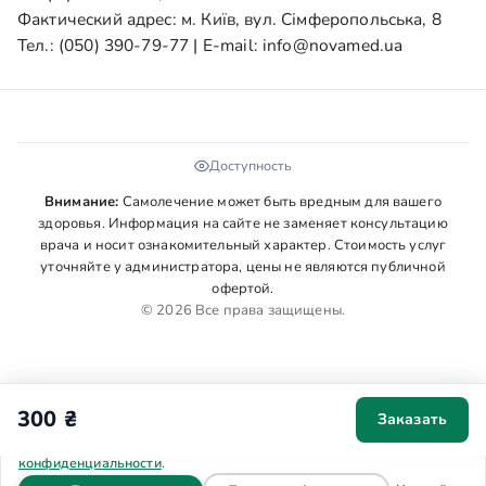
Фактический адрес: м. Київ, вул. Сімферопольська, 8
Тел.:
(050) 390-79-77
| E-mail:
info@novamed.ua
Доступность
Внимание:
Самолечение может быть вредным для вашего
здоровья. Информация на сайте не заменяет консультацию
врача и носит ознакомительный характер. Стоимость услуг
уточняйте у администратора, цены не являются публичной
офертой.
© 2026 Все права защищены.
300 ₴
Заказать
Мы используем cookies для аналитики и персонализации. Ваше
согласие поможет сделать сайт удобнее. Подробнее в
Политике
конфиденциальности
.