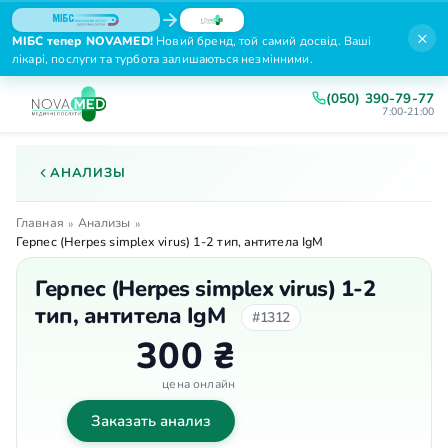
×
МІБС тепер NOVAMED!
Новий бренд, той самий досвід. Ваші
лікарі, послуги та турбота залишаються незмінними.
(050) 390-79-77
7:00-21:00
АНАЛИЗЫ
Главная
Анализы
»
»
Герпес (Herpes simplex virus) 1-2 тип, антитела IgМ
Герпес (Herpes simplex virus) 1-2
тип, антитела IgМ
#1312
300 ₴
цена онлайн
Заказать анализ