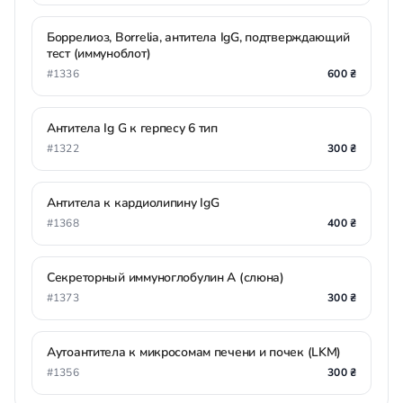
Боррелиоз, Borrelia, антитела IgG, подтверждающий
тест (иммуноблот)
#1336
600 ₴
Антитела Ig G к герпесу 6 тип
#1322
300 ₴
Антитела к кардиолипину IgG
#1368
400 ₴
Секреторный иммуноглобулин А (слюна)
#1373
300 ₴
Аутоантитела к микросомам печени и почек (LKM)
#1356
300 ₴