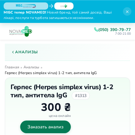
×
МІБС тепер NOVAMED!
Новий бренд, той самий досвід. Ваші
лікарі, послуги та турбота залишаються незмінними.
(050) 390-79-77
7:00-21:00
АНАЛИЗЫ
Главная
Анализы
»
»
Герпес (Herpes simplex virus) 1-2 тип, антитела IgG
Герпес (Herpes simplex virus) 1-2
тип, антитела IgG
#1313
300 ₴
цена онлайн
Заказать анализ