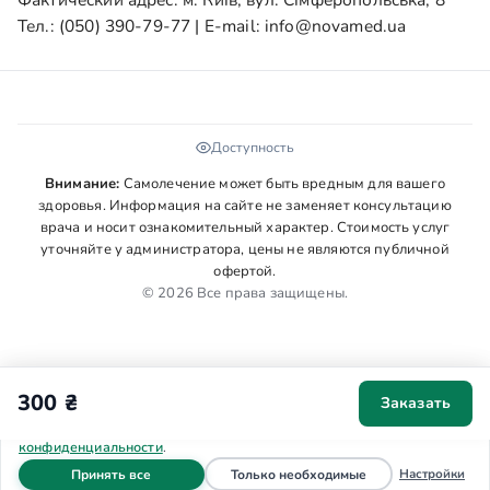
Тел.:
(050) 390-79-77
| E-mail:
info@novamed.ua
Доступность
Внимание:
Самолечение может быть вредным для вашего
здоровья. Информация на сайте не заменяет консультацию
врача и носит ознакомительный характер. Стоимость услуг
уточняйте у администратора, цены не являются публичной
офертой.
© 2026 Все права защищены.
300 ₴
Заказать
Мы используем cookies для аналитики и персонализации. Ваше
согласие поможет сделать сайт удобнее. Подробнее в
Политике
конфиденциальности
.
файлы cookie
файлы cookie
Настройки
Принять все
Только необходимые