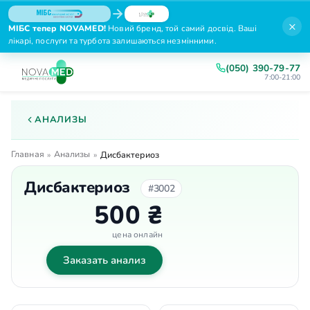
×
МІБС тепер NOVAMED!
Новий бренд, той самий досвід. Ваші
лікарі, послуги та турбота залишаються незмінними.
(050) 390-79-77
7:00-21:00
АНАЛИЗЫ
Главная
Анализы
»
»
Дисбактериоз
Дисбактериоз
#3002
500 ₴
цена онлайн
Заказать анализ